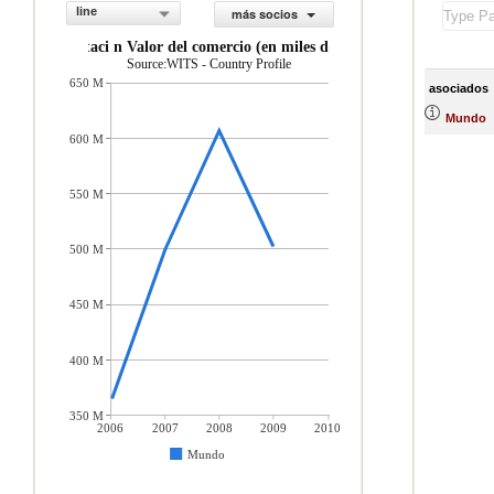
line
más socios
importaci n Valor del comercio (en miles de US$)
Source:WITS - Country Profile
650 M
asociados
Mundo
600 M
550 M
500 M
450 M
400 M
350 M
2006
2007
2008
2009
2010
Mundo