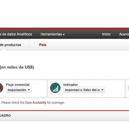
 de datos Analiticos
Herramientas
Inicio
Acerc
de productos
País
(en miles de US$)
Flujo comercial
Indicador
Importación
importaci n Valor del comercio (en miles 
d. Please check the
Data Availability
for coverage.
CUADRO