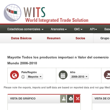
Estadísticas comerciales
Aranceles
GVC
API
Base
Datos Básicos
Resumen
Socios
Grupo 
Mayotte Todos los productos importaci n Valor del comercio 
2006-2010
Mundo
País/Región
Año
Mayotte
2006-2010
Please note the exports, imports and tariff data are based on reported data and not gap fille
VISTA DE GRÁFICO
VISTA DE 