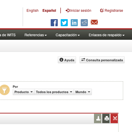
|
English
Español
Iniciar sesión
Registrarse
a de WITS
Referencias
Capacitación
Enlaces de respaldo
Ayuda
Consulta personalizada
Por
de US$)
Producto
Todos los productos
Mundo