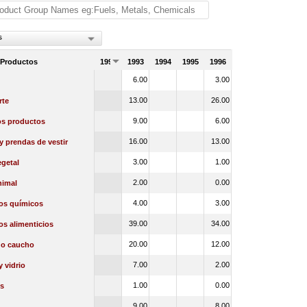
s
 Productos
1992
1993
1994
1995
1996
6.00
3.00
13.00
26.00
rte
9.00
6.00
os productos
16.00
13.00
 y prendas de vestir
3.00
1.00
getal
2.00
0.00
nimal
4.00
3.00
os químicos
39.00
34.00
s alimenticios
20.00
12.00
 o caucho
7.00
2.00
y vidrio
1.00
0.00
s
9.00
8.00