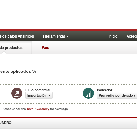
 de datos Analiticos
Herramientas
Inicio
Acerc
de productos
País
%
mente aplicados
Flujo comercial
Indicador
Importación
Promedio ponderado de 
d. Please check the
Data Availability
for coverage.
CUADRO