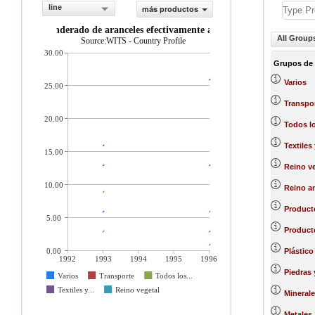
line
más productos
Promedio ponderado de aranceles efectivamente aplicados (%)
All Group
Source:WITS - Country Profile
30.00
Grupos de
Varios
25.00
Transpo
20.00
Todos l
Textiles
15.00
Reino ve
10.00
Reino a
Product
5.00
Producto
0.00
Plástico
1992
1993
1994
1995
1996
Piedras 
Varios
Transporte
Todos los...
Textiles y...
Reino vegetal
Minerale
Metales