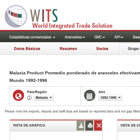
Estadísticas comerciales
Aranceles
GVC
API
Base
Datos Básicos
Resumen
Socios
Grupo 
Malasia Product Promedio ponderado de aranceles efectiva
1992-1996
Mundo
País/Región
Año
Malasia
1992-1996
Please note the exports, imports and tariff data are based on reported data and not gap fille
VISTA DE GRÁFICO
VISTA DE 