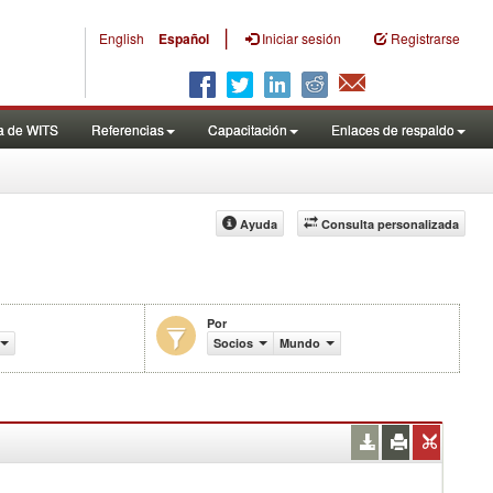
|
English
Español
Iniciar sesión
Registrarse
a de WITS
Referencias
Capacitación
Enlaces de respaldo
Ayuda
Consulta personalizada
Por
aranceles efectivamente aplicados (%)
Socios
Mundo