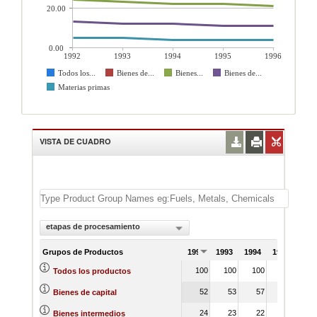
20.00
0.00
1992
1993
1994
1995
1996
Todos los...
Bienes de...
Bienes...
Bienes de...
Materias primas
VISTA DE CUADRO
etapas de procesamiento
Grupos de Productos
1992
1993
1994
1995
199
100
100
100
100
10
Todos los productos
52
53
57
57
5
Bienes de capital
24
23
22
22
2
Bienes intermedios