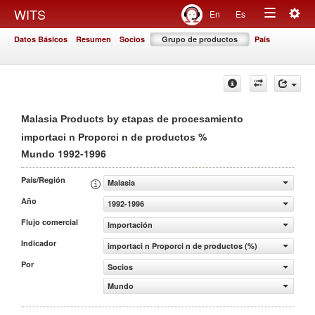
Togg
WITS
En
Es
Toggle
navig
Datos Básicos
Resumen
Socios
Grupo de productos
País
navigation
Malasia Products by etapas de procesamiento
%
importaci n Proporci n de productos
1992-1996
Mundo
País/Región
Malasia
Año
1992-1996
Flujo comercial
Importación
Indicador
importaci n Proporci n de productos (%)
Por
Socios
Mundo