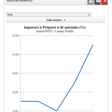
VISTA DE GRÁFICO
line
más socios
importaci n Proporci n de asociados (%)
Source:WITS - Country Profile
12.00
10.00
8.00
6.00
4.00