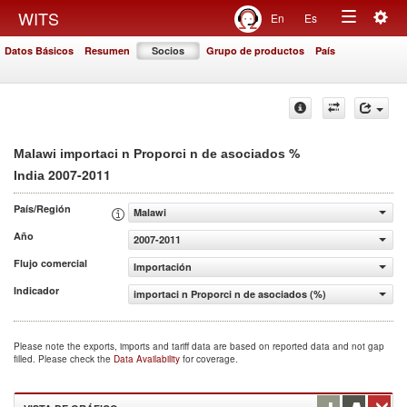
Togg
WITS
En
Es
Toggle
navig
Datos Básicos
Resumen
Socios
Grupo de productos
País
navigation
%
Malawi importaci n Proporci n de asociados
2007-2011
India
País/Región
Malawi
Año
2007-2011
Flujo comercial
Importación
Indicador
importaci n Proporci n de asociados (%)
Please note the exports, imports and tariff data are based on reported data and not gap
filled. Please check the
Data Availability
for coverage.