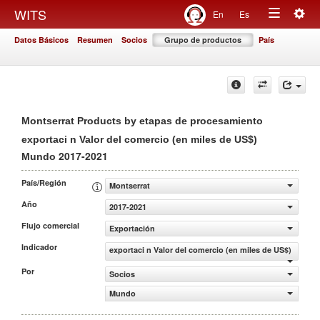
Togg
WITS
En
Es
Toggle
navig
Datos Básicos
Resumen
Socios
Grupo de productos
País
navigation
Montserrat Products by etapas de procesamiento
exportaci n Valor del comercio (en miles de US$)
2017-2021
Mundo
País/Región
Montserrat
Año
2017-2021
Flujo comercial
Exportación
Indicador
exportaci n Valor del comercio (en miles de US$)
Por
Socios
Mundo