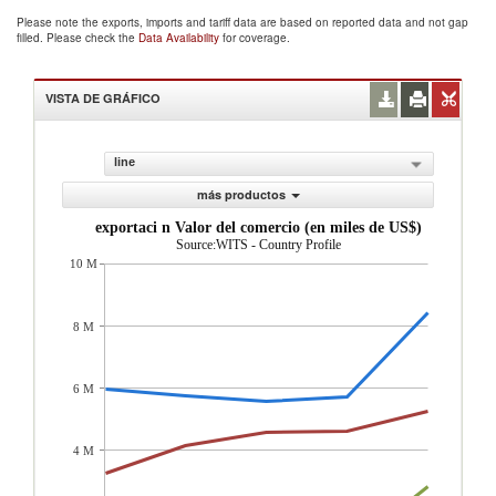
Please note the exports, imports and tariff data are based on reported data and not gap
filled. Please check the
Data Availability
for coverage.
VISTA DE GRÁFICO
line
más productos
exportaci n Valor del comercio (en miles de US$)
Source:WITS - Country Profile
10 M
8 M
6 M
4 M