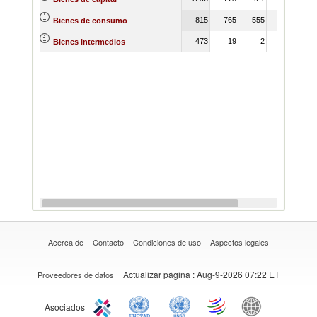
815
765
555
293
27
Bienes de consumo
473
19
2
6
7
Bienes intermedios
Acerca de
Contacto
Condiciones de uso
Aspectos legales
Actualizar página
: Aug-9-2026 07:22 ET
Proveedores de datos
Asociados