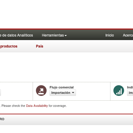
 de datos Analiticos
Herramientas
Inicio
Acerc
 productos
País
Flujo comercial
Ind
Importación
im
d. Please check the
Data Availability
for coverage.
DRO