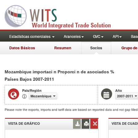
Estadísticas comerciales
Aranceles
GVC
API
Base
Datos Básicos
Resumen
Socios
Grupo de
%
Mozambique importaci n Proporci n de asociados
2007-2011
Países Bajos
País/Región
Año
Mozambique
2007-2011
Please note the exports, imports and tariff data are based on reported data and not gap fille
VISTA DE GRÁFICO
VISTA DE CUA