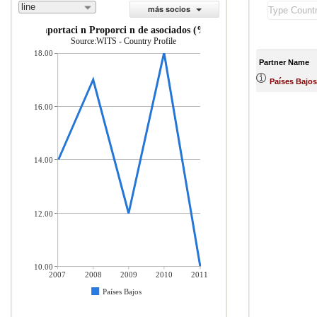
line
más socios
importaci n Proporci n de asociados (%)
Source:WITS - Country Profile
18.00
Partner Name
Países Bajos
16.00
14.00
12.00
10.00
2007
2008
2009
2010
2011
Países Bajos