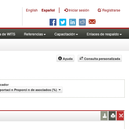
|
English
Español
Iniciar sesión
Registrarse
a de WITS
Referencias
Capacitación
Enlaces de respaldo
Ayuda
Consulta personalizada
icador
portaci n Proporci n de asociados (%)