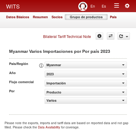
Togg
WITS
En
Es
Toggle
navig
Datos Básicos
Resumen
Socios
Grupo de productos
País
navigation
Bilateral Tariff Technical Note
2023
Myanmar Varios Importaciones por Por país
País/Región
Myanmar
Año
2023
Flujo comercial
Importación
Por
Producto
Varios
Please note the exports, imports and tariff data are based on reported data and not gap
filled. Please check the
Data Availability
for coverage.