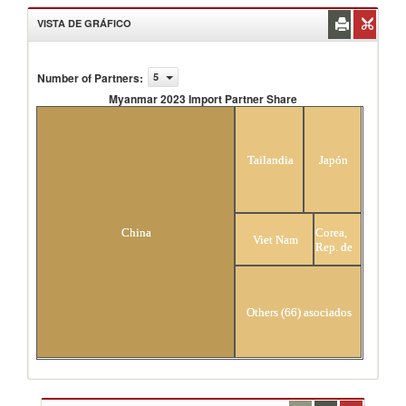
VISTA DE GRÁFICO
Number of Partners
:
5
Myanmar 2023 Import Partner Share
Myanmar 2023 Import Partner Share
Tailandia
Japón
Corea,
China
Viet Nam
Rep. de
Others (66) asociados