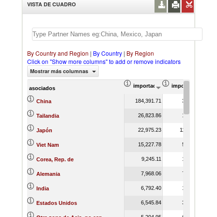
VISTA DE CUADRO
By Country and Region
|
By Country
|
By Region
Click on "Show more columns" to add or remove indicators
Mostrar más columnas
importación Valor del comercio (
importación Prop
asociados
184,391.71
3.62
China
26,823.86
1.28
Tailandia
22,975.23
11.57
Japón
15,227.78
5.19
Viet Nam
9,245.11
1.67
Corea, Rep. de
7,968.06
7.43
Alemania
6,792.40
1.52
India
6,545.84
3.73
Estados Unidos
5,204.95
6.14