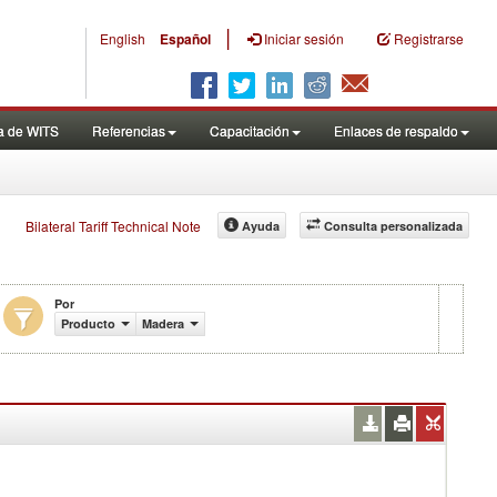
|
English
Español
Iniciar sesión
Registrarse
a de WITS
Referencias
Capacitación
Enlaces de respaldo
Bilateral Tariff Technical Note
Ayuda
Consulta personalizada
Por
Producto
Madera