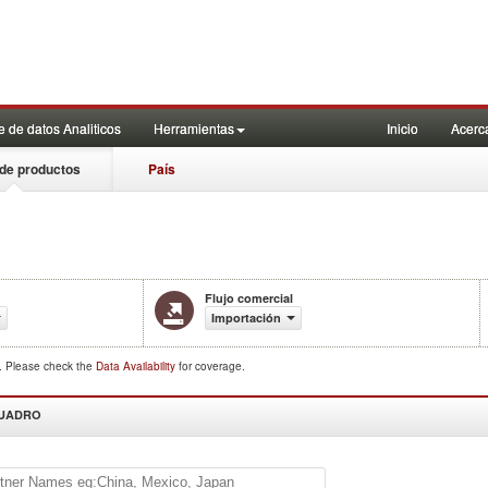
 de datos Analiticos
Herramientas
Inicio
Acerc
de productos
País
Flujo comercial
Importación
d. Please check the
Data Availability
for coverage.
CUADRO