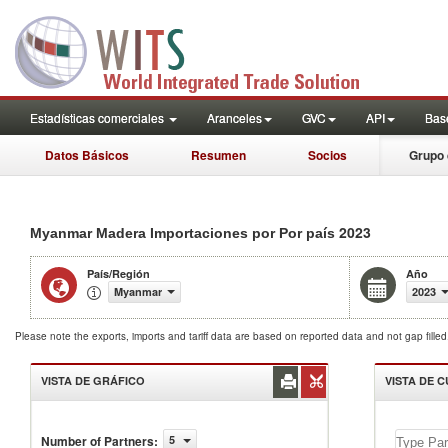
Estadísticas comerciales
Aranceles
GVC
API
Base
Datos Básicos
Resumen
Socios
Grupo 
2023
Myanmar Madera Importaciones por Por país
País/Región
Año
Myanmar
2023
Please note the exports, imports and tariff data are based on reported data and not gap fille
VISTA DE GRÁFICO
VISTA DE 
Number of Partners
:
5