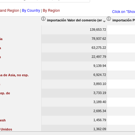
 and Region
|
By Country
|
By Region
Click on "Sho
importación Valor del comercio (en miles de US$)
importación P
139,653.72
78,937.62
ia
63,275.22
a
22,497.79
m
9,139.94
6,924.72
a de Asia, no esp.
3,893.10
s
3,733.19
ep. de
3,189.40
2,695.34
1,456.79
esh
1,362.09
 Unidos