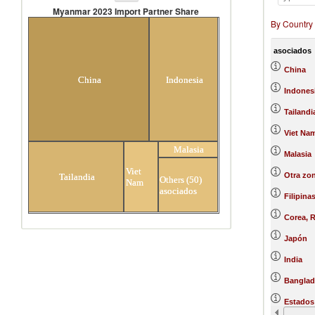
Myanmar 2023 Import Partner Share
By Country
Myanmar 2023 Import Partner
Share
asociados
China
China
Indonesia
Indones
Tailandi
Viet Na
Malasia
Malasia
Viet
Otra zon
Tailandia
Others (50)
Nam
asociados
Filipina
Corea, R
Japón
India
Banglad
Estados