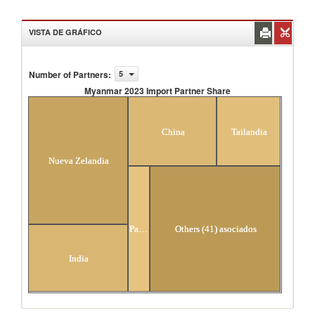
VISTA DE GRÁFICO
Number of Partners
:
5
Myanmar 2023 Import Partner Share
Myanmar 2023 Import Partner Share
China
Tailandia
Nueva Zelandia
Pakistán
Others (41) asociados
India