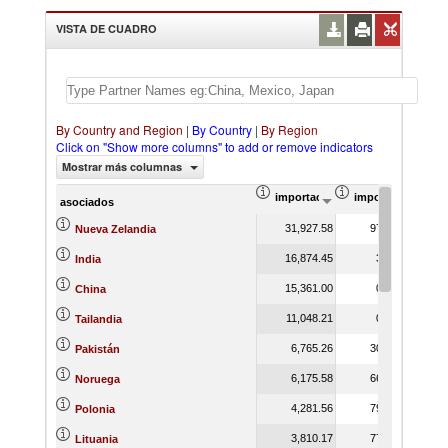
VISTA DE CUADRO
By Country and Region
|
By Country
|
By Region
Click on "Show more columns" to add or remove indicators
Mostrar más columnas
importación Valor del comercio (
importación Prop
asociados
31,927.58
97.70
Nueva Zelandia
16,874.45
3.76
India
15,361.00
0.30
China
11,048.21
0.53
Tailandia
6,765.26
30.78
Pakistán
6,175.58
66.16
Noruega
4,281.56
79.78
Polonia
3,810.17
77.98
Lituania