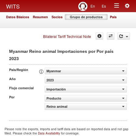
Togg
WITS
En
Es
Toggle
navig
Datos Básicos
Resumen
Socios
Grupo de productos
País
navigation
Bilateral Tariff Technical Note
Myanmar Reino animal Importaciones por Por país
2023
País/Región
Myanmar
Año
2023
Flujo comercial
Importación
Por
Producto
Reino animal
Please note the exports, imports and tariff data are based on reported data and not gap
filled. Please check the
Data Availability
for coverage.