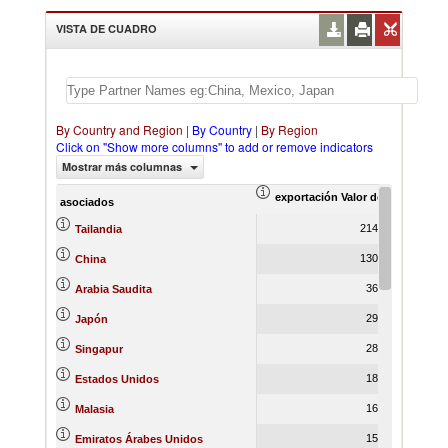
VISTA DE CUADRO
By Country and Region
|
By Country
|
By Region
Click on "Show more columns" to add or remove indicators
Mostrar más columnas
exportación Valor del comercio (
ex
asociados
214,468.24
Tailandia
130,967.69
China
36,230.31
Arabia Saudita
29,245.17
Japón
28,044.74
Singapur
18,950.94
Estados Unidos
16,965.83
Malasia
15,588.96
Emiratos Árabes Unidos