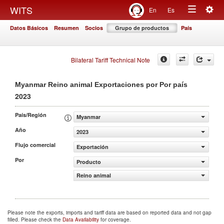
Togg
WITS
En
Es
Toggle
navig
Datos Básicos
Resumen
Socios
Grupo de productos
País
navigation
Bilateral Tariff Technical Note
Myanmar Reino animal Exportaciones por Por país
2023
País/Región
Myanmar
Año
2023
Flujo comercial
Exportación
Por
Producto
Reino animal
Please note the exports, imports and tariff data are based on reported data and not gap
filled. Please check the
Data Availability
for coverage.