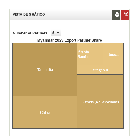
VISTA DE GRÁFICO
Number of Partners
:
5
Myanmar 2023 Export Partner Share
Myanmar 2023 Export Partner Share
Arabia
Japón
Saudita
Tailandia
Singapur
Others (42) asociados
China