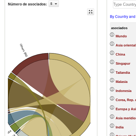
Número de asociados
:
5
By Country and
asociados
Mundo
Others (86)
Asia oriental
China
Singapur
d States
Tailandia
Malasia
Indonesia
d
Corea, Rep. 
Myanmar
Europa y Asi
re
ia
Asia meridio
apan
India
India