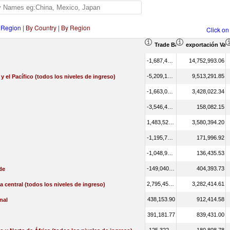
 Region
|
By Country
|
By Region
Click on
Trade Balance (en miles de
exportación Valo
-1,687,470.06
14,752,993.06
-5,209,127.04
9,513,291.85
 y el Pacífico (todos los niveles de ingreso)
-1,663,020.93
3,428,022.34
-3,546,451.38
158,082.15
1,483,520.85
3,580,394.20
-1,195,745.91
171,996.92
-1,048,926.31
136,435.53
-149,040.47
404,393.73
de
2,795,458.64
3,282,414.61
a central (todos los niveles de ingreso)
438,153.90
912,414.58
nal
391,181.77
839,431.00
-125,322.55
180,808.78