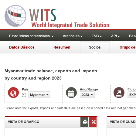
Estadísticas comerciales
Aranceles
GVC
API
Base
Datos Básicos
Resumen
Socios
Grupo de
Myanmar trade balance, exports and imports
2023
by country and region
País
Año/Rango
Flujo
Myanmar
2023
EXP
Please note the exports, imports and tariff data are based on reported data and not gap fille
VISTA DE GRÁFICO
VISTA DE CUA