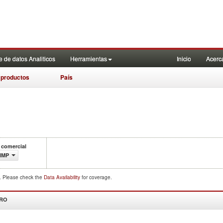
 de datos Analiticos
Herramientas
Inicio
Acerc
 productos
País
 comercial
IMP
d. Please check the
Data Availability
for coverage.
DRO