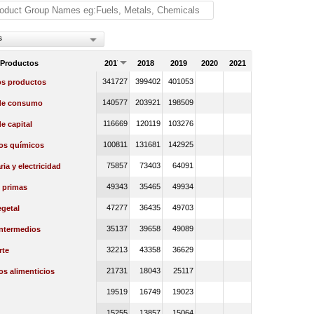
s
 Productos
2017
2018
2019
2020
2021
341727
399402
401053
os productos
140577
203921
198509
de consumo
116669
120119
103276
e capital
100811
131681
142925
os químicos
75857
73403
64091
ia y electricidad
49343
35465
49934
 primas
47277
36435
49703
getal
35137
39658
49089
intermedios
32213
43358
36629
rte
21731
18043
25117
s alimenticios
19519
16749
19023
15255
13857
15064