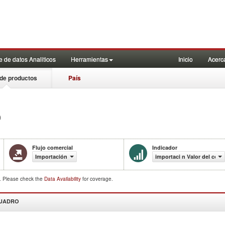
 de datos Analiticos
Herramientas
Inicio
Acerc
de productos
País
)
Flujo comercial
Indicador
Importación
importaci n Valor del come
d. Please check the
Data Availability
for coverage.
CUADRO