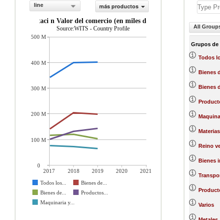
line
más productos
importaci n Valor del comercio (en miles de US$)
All Group
Source:WITS - Country Profile
500 M
Grupos de
Todos l
400 M
Bienes 
Bienes d
300 M
Product
200 M
Maquinar
Materias
100 M
Reino ve
Bienes 
0
2017
2018
2019
2020
2021
Transpo
Todos los...
Bienes de...
Producto
Bienes de...
Productos...
Maquinaria y...
Varios
Metales