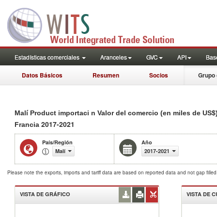
Estadísticas comerciales
Aranceles
GVC
API
Base
Datos Básicos
Resumen
Socios
Grupo 
Malí Product importaci n Valor del comercio (en miles de US$
2017-2021
Francia
País/Región
Año
Malí
2017-2021
Please note the exports, imports and tariff data are based on reported data and not gap fille
VISTA DE GRÁFICO
VISTA DE 