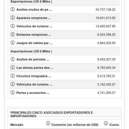
Exportaciones (US $ Miles )
34,707,138.22
Aceites crudos de pe ...
16,641,613.90
Aparatos receptores ...
13,465,637.85
Vehiculos de turismo ...
6,524,598.25
Emisores receptores ...
4,864,333.93
Juegos de cables par ...
Importaciones (US $ Miles )
9,453,307.05
Aceites de petroleo ...
8,765,945.34
Las demas partes des ...
5,413,783.31
Circuitos integrados ...
5,162,492.67
Vehiculos de turismo ...
4,741,290.07
Partes y accesorios ...
PRINCIPALES CINCO ASOCIADOS EXPORTADORES E
IMPORTADORES
Mercado
Comercio (en millones de US$)
Cuota de soc