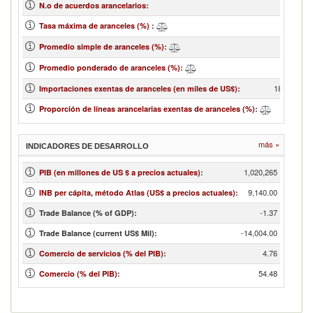
N.o de acuerdos arancelarios
:
Tasa máxima de aranceles (%)
:
Promedio simple de aranceles (%)
:
Promedio ponderado de aranceles (%)
:
183,795,90
Importaciones exentas de aranceles (en miles de US$)
:
4
Proporción de líneas arancelarias exentas de aranceles (%)
:
más »
INDICADORES DE DESARROLLO
1,020,265
PIB (en millones de US $ a precios actuales)
:
9,140.00
INB per cápita, método Atlas (US$ a precios actuales)
:
-1.37
Trade Balance (% of GDP):
-14,004.00
Trade Balance (current US$ Mil):
4.76
Comercio de servicios (% del PIB)
:
54.48
Comercio (% del PIB)
: