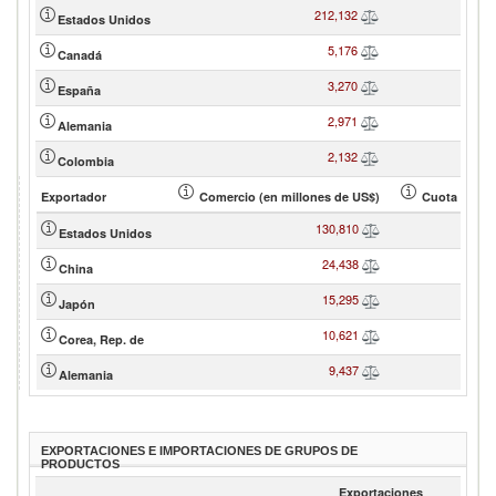
212,132
Estados Unidos
5,176
Canadá
3,270
España
2,971
Alemania
2,132
Colombia
Exportador
Comercio (en millones de US$)
Cuota de soc
130,810
Estados Unidos
24,438
China
15,295
Japón
10,621
Corea, Rep. de
9,437
Alemania
EXPORTACIONES E IMPORTACIONES DE GRUPOS DE
PRODUCTOS
Exportaciones