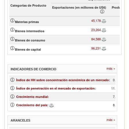
Categorías de Producto
Exportaciones (en millones de US$)
Product sh
45,178
Materias primas
23,264
Bienes intermedios
84,588
Bienes de consumo
96,231
Bienes de capital
más »
INDICADORES DE COMERCIO
0.63
Índice de HH sobre concentración económica de un mercado
:
11.31
Índice de penetración en el mercado de exportación
:
7.67
Crecimiento mundial
:
8.32
Crecimiento del país
:
más »
ARANCELES