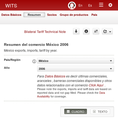
Togg
WITS
En
Es
Toggle
navig
Datos Básicos
Resumen
Socios
Grupo de productos
País
navigation
Bilateral Tariff Technical Note
2006
Resumen del comercio México
México
exports, imports, tariff by year
.
País/Región
México
Año
2006
Para
Datos Básicos
es decir últimas comerciales,
aranceles , barreras comerciales disponibles y otros
datos relacionados con el comercio
Click Aquí
.
Please note the exports, imports and tariff data are based on
reported data and not gap filled. Please check the
Data
Availability
for coverage.
CUADRO
TEXTO