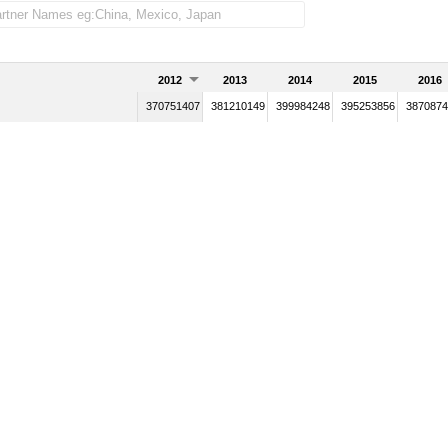
2012
2013
2014
2015
2016
370751407
381210149
399984248
395253856
3870874