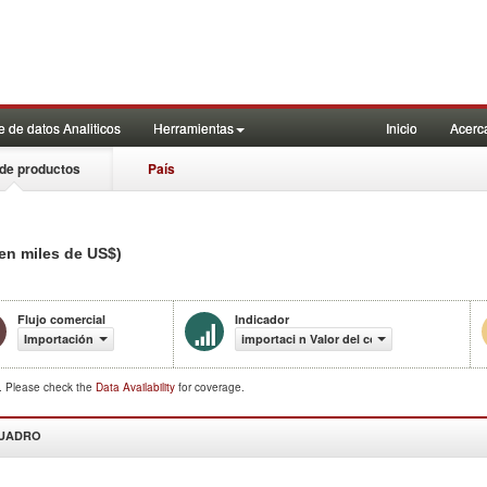
 de datos Analiticos
Herramientas
Inicio
Acerc
de productos
País
en miles de US$)
Flujo comercial
Indicador
Importación
importaci n Valor del comercio (en miles d
d. Please check the
Data Availability
for coverage.
CUADRO