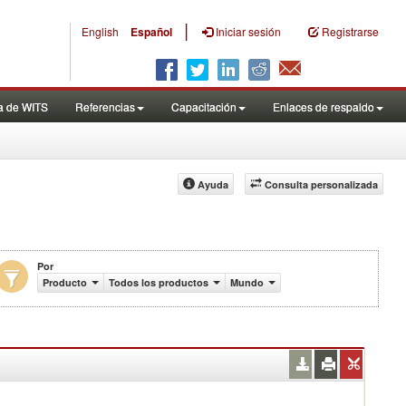
|
English
Español
Iniciar sesión
Registrarse
a de WITS
Referencias
Capacitación
Enlaces de respaldo
Ayuda
Consulta personalizada
Por
e US$)
Producto
Todos los productos
Mundo