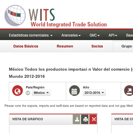
Estadísticas comerciales
Aranceles
GVC
API
Base
Datos Básicos
Resumen
Socios
Grupo 
México Todos los productos importaci n Valor del comercio (
2012-2016
Mundo
País/Región
Año
México
2012-2016
Please note the exports, imports and tariff data are based on reported data and not gap fille
VISTA DE GRÁFICO
VISTA DE 