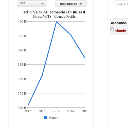
line
más socios
importaci n Valor del comercio (en miles de US$)
Source:WITS - Country Profile
400 B
asociados
Mundo
395 B
390 B
385 B
380 B
375 B
370 B
2012
2013
2014
2015
2016
Mundo