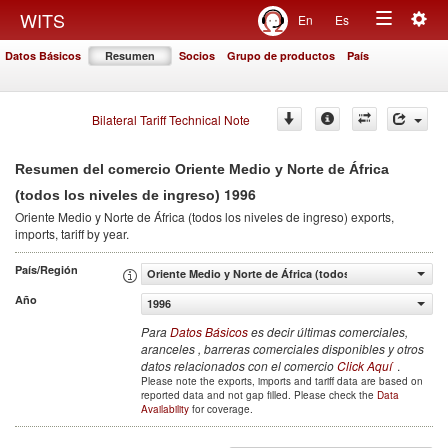
Togg
WITS
En
Es
Toggle
navig
Datos Básicos
Resumen
Socios
Grupo de productos
País
navigation
Bilateral Tariff Technical Note
Resumen del comercio Oriente Medio y Norte de África
1996
(todos los niveles de ingreso)
Oriente Medio y Norte de África (todos los niveles de ingreso)
exports,
imports, tariff by year
.
País/Región
Oriente Medio y Norte de África (todos los niveles de ing
Año
1996
Para
Datos Básicos
es decir últimas comerciales,
aranceles , barreras comerciales disponibles y otros
datos relacionados con el comercio
Click Aquí
.
Please note the exports, imports and tariff data are based on
reported data and not gap filled. Please check the
Data
Availability
for coverage.