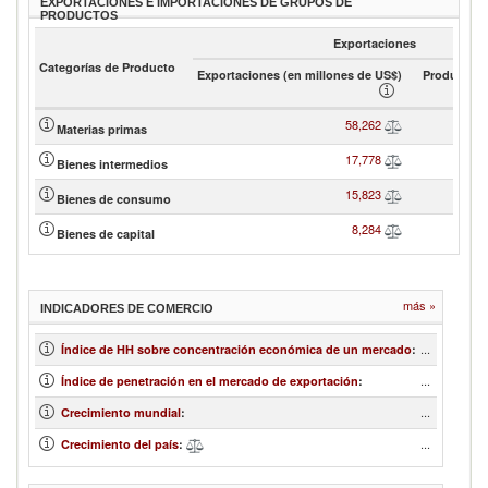
EXPORTACIONES E IMPORTACIONES DE GRUPOS DE
PRODUCTOS
Exportaciones
Categorías de Producto
Exportaciones (en millones de US$)
Product sh
58,262
Materias primas
17,778
Bienes intermedios
15,823
Bienes de consumo
8,284
Bienes de capital
más »
INDICADORES DE COMERCIO
...
Índice de HH sobre concentración económica de un mercado
:
...
Índice de penetración en el mercado de exportación
:
...
Crecimiento mundial
:
...
Crecimiento del país
: