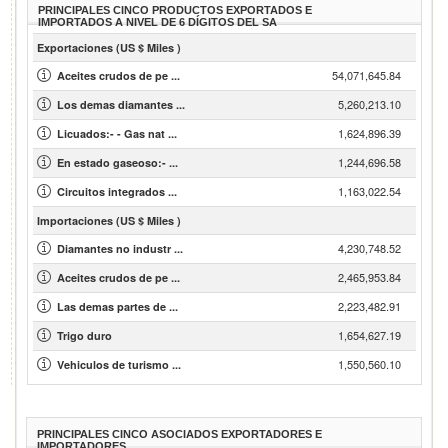
PRINCIPALES CINCO PRODUCTOS EXPORTADOS E
IMPORTADOS A NIVEL DE 6 DÍGITOS DEL SA
Exportaciones (US $ Miles )
54,071,645.84
Aceites crudos de pe ...
5,260,213.10
Los demas diamantes ...
1,624,896.39
Licuados:- - Gas nat ...
1,244,696.58
En estado gaseoso:- ...
1,163,022.54
Circuitos integrados ...
Importaciones (US $ Miles )
4,230,748.52
Diamantes no industr ...
2,465,953.84
Aceites crudos de pe ...
2,223,482.91
Las demas partes de ...
1,654,627.19
Trigo duro
1,550,560.10
Vehiculos de turismo ...
PRINCIPALES CINCO ASOCIADOS EXPORTADORES E
IMPORTADORES