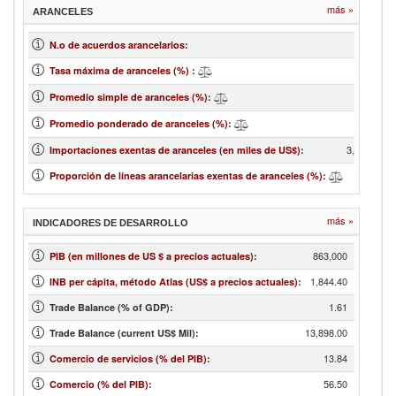
más »
ARANCELES
N.o de acuerdos arancelarios
:
3,0
Tasa máxima de aranceles (%)
:
23.
Promedio simple de aranceles (%)
:
24.
Promedio ponderado de aranceles (%)
:
3,051,858.
Importaciones exentas de aranceles (en miles de US$)
:
10.
Proporción de líneas arancelarias exentas de aranceles (%)
:
más »
INDICADORES DE DESARROLLO
863,000
PIB (en millones de US $ a precios actuales)
:
1,844.40
INB per cápita, método Atlas (US$ a precios actuales)
:
1.61
Trade Balance (% of GDP):
13,898.00
Trade Balance (current US$ Mil):
13.84
Comercio de servicios (% del PIB)
:
56.50
Comercio (% del PIB)
: