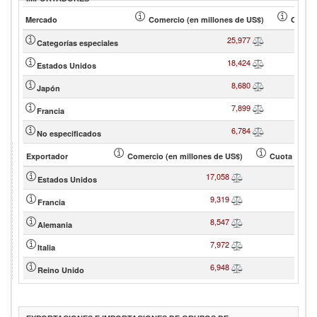
Mercado
Comercio (en millones de US$)
Cuota 
25,977
Categorías especiales
18,424
Estados Unidos
8,680
Japón
7,899
Francia
6,784
No especificados
Exportador
Comercio (en millones de US$)
Cuota de soc
17,058
Estados Unidos
9,319
Francia
8,547
Alemania
7,972
Italia
6,948
Reino Unido