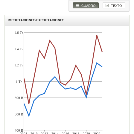
CUADRO
TEXTO
IMPORTACIONES/EXPORTACIONES
1.6 Tr
1.4 Tr
1.2 Tr
1 Tr
800 B
600 B
400 B
2008
2010
2012
2014
2016
2018
2020
2022