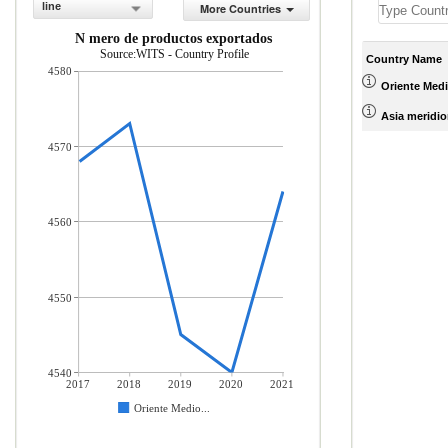
line
More Countries
N mero de productos exportados
Source:WITS - Country Profile
Country Name
4580
Oriente Medio
Asia meridio
4570
4560
4550
4540
2017
2018
2019
2020
2021
Oriente Medio...