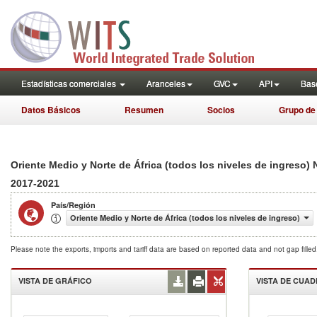
Estadísticas comerciales
Aranceles
GVC
API
Base
Datos Básicos
Resumen
Socios
Grupo de
Oriente Medio y Norte de África (todos los niveles de ingreso
2017-2021
País/Región
Oriente Medio y Norte de África (todos los niveles de ingreso)
Please note the exports, imports and tariff data are based on reported data and not gap fille
VISTA DE GRÁFICO
VISTA DE CUA