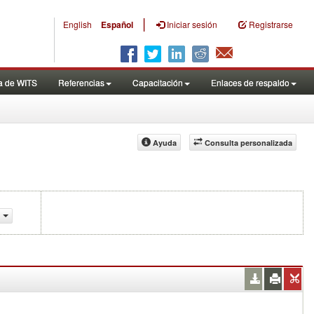
|
English
Español
Iniciar sesión
Registrarse
a de WITS
Referencias
Capacitación
Enlaces de respaldo
Ayuda
Consulta personalizada