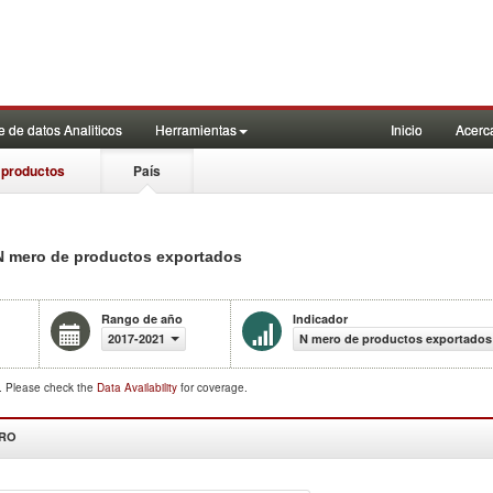
 de datos Analiticos
Herramientas
Inicio
Acerc
 productos
País
) N mero de productos exportados
Rango de año
Indicador
2017-2021
N mero de productos exportados
d. Please check the
Data Availability
for coverage.
DRO