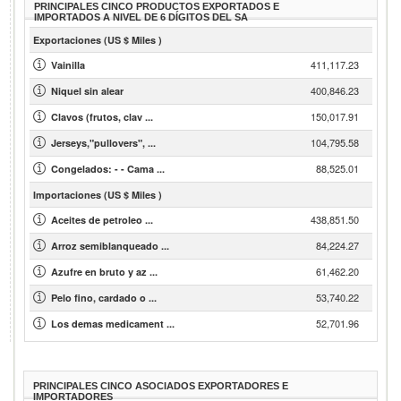
PRINCIPALES CINCO PRODUCTOS EXPORTADOS E
IMPORTADOS A NIVEL DE 6 DÍGITOS DEL SA
Exportaciones (US $ Miles )
411,117.23
Vainilla
400,846.23
Niquel sin alear
150,017.91
Clavos (frutos, clav ...
104,795.58
Jerseys,"pullovers", ...
88,525.01
Congelados: - - Cama ...
Importaciones (US $ Miles )
438,851.50
Aceites de petroleo ...
84,224.27
Arroz semiblanqueado ...
61,462.20
Azufre en bruto y az ...
53,740.22
Pelo fino, cardado o ...
52,701.96
Los demas medicament ...
PRINCIPALES CINCO ASOCIADOS EXPORTADORES E
IMPORTADORES