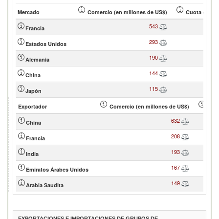
Mercado
Comercio (en millones de US$)
Cuota de soc
543
Francia
293
Estados Unidos
190
Alemania
144
China
115
Japón
Exportador
Comercio (en millones de US$)
Cuot
632
China
208
Francia
193
India
167
Emiratos Árabes Unidos
149
Arabia Saudita
EXPORTACIONES E IMPORTACIONES DE GRUPOS DE