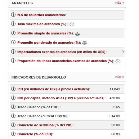
más »
ARANCELES
2
N.o de acuerdos arancelarios
:
20
Tasa máxima de aranceles (%)
:
10.26
Promedio simple de aranceles (%)
:
7.86
Promedio ponderado de aranceles (%)
:
962,555.78
Importaciones exentas de aranceles (en miles de US$)
:
16.18
Proporción de líneas arancelarias exentas de aranceles (%)
:
más »
INDICADORES DE DESARROLLO
11,849
PIB (en millones de US $ a precios actuales)
:
450.00
INB per cápita, método Atlas (US$ a precios actuales)
:
-2.65
Trade Balance (% of GDP):
-314.00
Trade Balance (current US$ Mil):
20.00
Comercio de servicios (% del PIB)
:
60.83
Comercio (% del PIB)
: