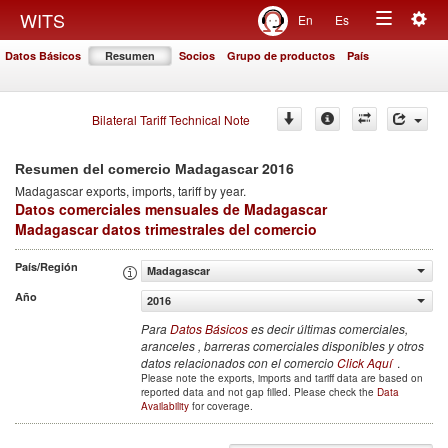
Togg
WITS
En
Es
Toggle
navig
Datos Básicos
Resumen
Socios
Grupo de productos
País
navigation
Bilateral Tariff Technical Note
2016
Resumen del comercio Madagascar
Madagascar
exports, imports, tariff by year
.
Datos comerciales mensuales de Madagascar
Madagascar datos trimestrales del comercio
País/Región
Madagascar
Año
2016
Para
Datos Básicos
es decir últimas comerciales,
aranceles , barreras comerciales disponibles y otros
datos relacionados con el comercio
Click Aquí
.
Please note the exports, imports and tariff data are based on
reported data and not gap filled. Please check the
Data
Availability
for coverage.