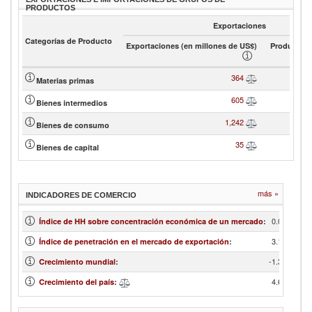
PRODUCTOS
Exportaciones
Categorías de Producto
Exportaciones (en millones de US$)
Product sh
364
Materias primas
605
Bienes intermedios
1,242
Bienes de consumo
35
Bienes de capital
más »
INDICADORES DE COMERCIO
0.08
Índice de HH sobre concentración económica de un mercado
:
3.15
Índice de penetración en el mercado de exportación
:
-1.38
Crecimiento mundial
:
4.61
Crecimiento del país
: