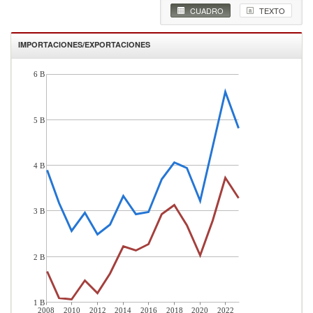
CUADRO
TEXTO
IMPORTACIONES/EXPORTACIONES
6 B
5 B
4 B
3 B
2 B
1 B
2008
2010
2012
2014
2016
2018
2020
2022