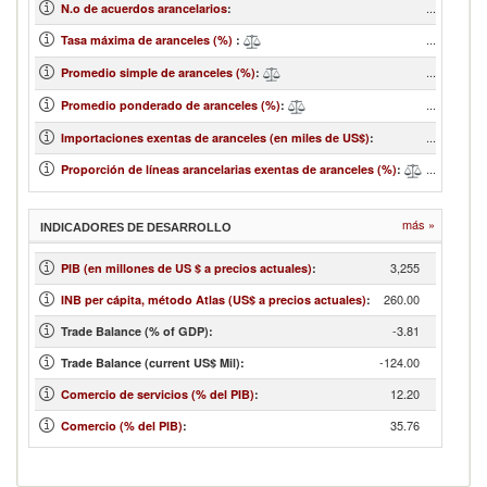
...
N.o de acuerdos arancelarios
:
...
Tasa máxima de aranceles (%)
:
...
Promedio simple de aranceles (%)
:
...
Promedio ponderado de aranceles (%)
:
...
Importaciones exentas de aranceles (en miles de US$)
:
...
Proporción de líneas arancelarias exentas de aranceles (%)
:
más »
INDICADORES DE DESARROLLO
3,255
PIB (en millones de US $ a precios actuales)
:
260.00
INB per cápita, método Atlas (US$ a precios actuales)
:
-3.81
Trade Balance (% of GDP):
-124.00
Trade Balance (current US$ Mil):
12.20
Comercio de servicios (% del PIB)
:
35.76
Comercio (% del PIB)
: