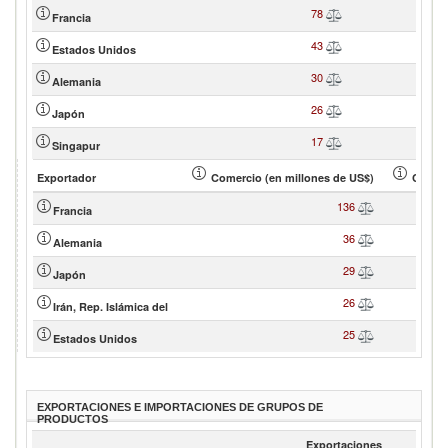
78
Francia
43
Estados Unidos
30
Alemania
26
Japón
17
Singapur
Exportador
Comercio (en millones de US$)
Cuota 
136
Francia
36
Alemania
29
Japón
26
Irán, Rep. Islámica del
25
Estados Unidos
EXPORTACIONES E IMPORTACIONES DE GRUPOS DE
PRODUCTOS
Exportaciones