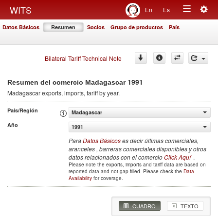
Togg
WITS
En
Es
Toggle
navig
Datos Básicos
Resumen
Socios
Grupo de productos
País
navigation
Bilateral Tariff Technical Note
1991
Resumen del comercio Madagascar
Madagascar
exports, imports, tariff by year
.
País/Región
Madagascar
Año
1991
Para
Datos Básicos
es decir últimas comerciales,
aranceles , barreras comerciales disponibles y otros
datos relacionados con el comercio
Click Aquí
.
Please note the exports, imports and tariff data are based on
reported data and not gap filled. Please check the
Data
Availability
for coverage.
CUADRO
TEXTO