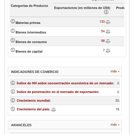
Categorías de Producto
Exportaciones (en millones de US$)
Product sh
133
Materias primas
54
Bienes intermedios
98
Bienes de consumo
7
Bienes de capital
más »
INDICADORES DE COMERCIO
0.14
Índice de HH sobre concentración económica de un mercado
:
2.95
Índice de penetración en el mercado de exportación
:
20.90
Crecimiento mundial
:
18.83
Crecimiento del país
:
más »
ARANCELES