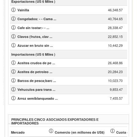
Exportaciones (US $ Miles )
46,348.57
Vainilla
40,764.65
Congelados: - - Cama ...
28,338.47
Cafe sin tostar:- - ...
22,852.15
Clavos (frutos, clav ...
10,442.29
Azucar en bruto sin ...
Importaciones (US $ Miles )
26,468.86
Aceites crudos de pe ...
20,284.23
Aceites de petroleo ...
10,023.70
Barcos de pesca;barc ...
9,853.47
Vehuculos para trans ...
7,455.57
Arroz semiblanqueado ...
PRINCIPALES CINCO ASOCIADOS EXPORTADORES E
IMPORTADORES
Mercado
Comercio (en millones de US$)
Cuota de soc