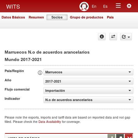
Togg
WITS
En
Es
Toggle
navig
Datos Básicos
Resumen
Socios
Grupo de productos
País
navigation
Marruecos N.o de acuerdos arancelarios
2017-2021
Mundo
País/Región
Marruecos
Año
2017-2021
Flujo comercial
Importación
Indicador
N.o de acuerdos arancelarios
Please note the exports, imports and tariff data are based on reported data and not gap
filled. Please check the
Data Availability
for coverage.