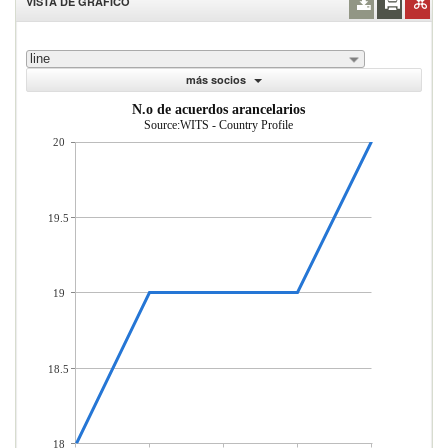
VISTA DE GRÁFICO
line
más socios
N.o de acuerdos arancelarios
Source:WITS - Country Profile
20
19.5
19
18.5
18