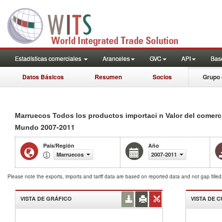
Estadísticas comerciales
Aranceles
GVC
API
Base
Datos Básicos
Resumen
Socios
Grupo 
Marruecos Todos los productos importaci n Valor del comerc
2007-2011
Mundo
País/Región
Año
Marruecos
2007-2011
Please note the exports, imports and tariff data are based on reported data and not gap fille
VISTA DE GRÁFICO
VISTA DE 