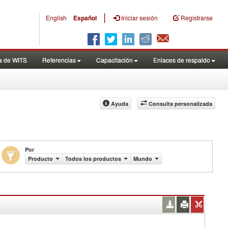
|
English
Español
Iniciar sesión
Registrarse
a de WITS
Referencias
Capacitación
Enlaces de respaldo
Ayuda
Consulta personalizada
Por
s de US$)
Producto
Todos los productos
Mundo