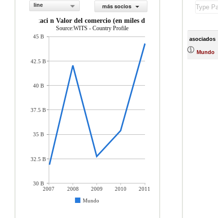
line
más socios
importaci n Valor del comercio (en miles de US$)
Source:WITS - Country Profile
45 B
asociados
Mundo
42.5 B
40 B
37.5 B
35 B
32.5 B
30 B
2007
2008
2009
2010
2011
Mundo