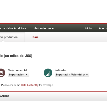
 de datos Analiticos
Herramientas
Inicio
Acerc
de productos
País
io (en miles de US$)
Flujo comercial
Indicador
Importación
importaci n Valor del comercio (en mile
d. Please check the
Data Availability
for coverage.
CUADRO