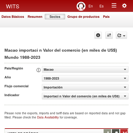
Togg
WITS
En
Es
Toggle
navig
Datos Básicos
Resumen
Socios
Grupo de productos
País
navigation
Macao importaci n Valor del comercio (en miles de US$)
1988-2023
Mundo
País/Región
Macao
Año
1988-2023
Flujo comercial
Importación
Indicador
importaci n Valor del comercio (en miles de US$)
Please note the exports, imports and tariff data are based on reported data and not gap
filled. Please check the
Data Availability
for coverage.