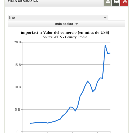
VISTA DE GRÁFICO
line
más socios
importaci n Valor del comercio (en miles de US$)
Source:WITS - Country Profile
20 B
15 B
10 B
5 B
0