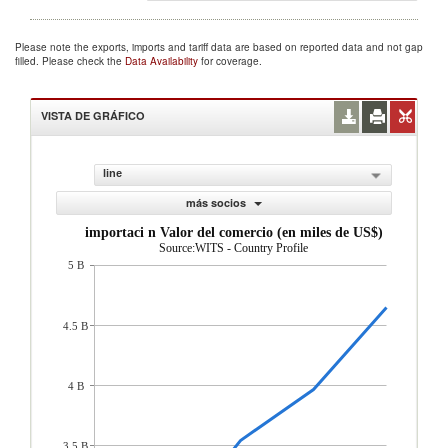
Please note the exports, imports and tariff data are based on reported data and not gap
filled. Please check the
Data Availability
for coverage.
VISTA DE GRÁFICO
line
más socios
importaci n Valor del comercio (en miles de US$)
Source:WITS - Country Profile
5 B
4.5 B
4 B
3.5 B