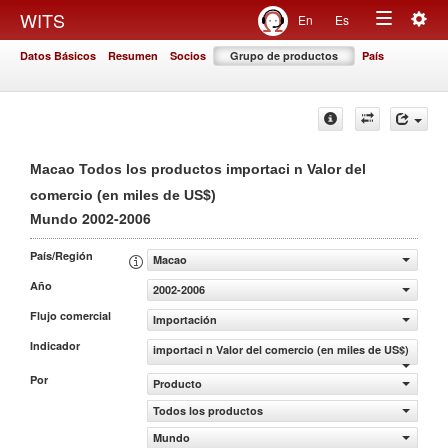
Togg
WITS
En
Es
Toggle
navig
Datos Básicos
Resumen
Socios
Grupo de productos
País
navigation
Macao Todos los productos importaci n Valor del
comercio (en miles de US$)
2002-2006
Mundo
País/Región
Macao
Año
2002-2006
Flujo comercial
Importación
Indicador
importaci n Valor del comercio (en miles de US$)
Por
Producto
Todos los productos
Mundo