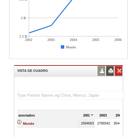
3 B
2.5 B
2002
2003
2004
2005
2006
Mundo
VISTA DE CUADRO
asociados
2002
2003
2004
20
2594063
2789342
3544747
3969
Mundo