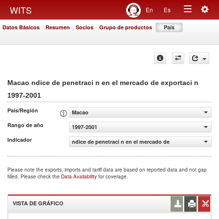
Togg
WITS
En
Es
Toggle
navig
Datos Básicos
Resumen
Socios
Grupo de productos
País
navigation
Macao ndice de penetraci n en el mercado de exportaci n
1997-2001
País/Región
Macao
Rango de año
1997-2001
Indicador
ndice de penetraci n en el mercado de exportaci n
Please note the exports, imports and tariff data are based on reported data and not gap
filled. Please check the
Data Availability
for coverage.
VISTA DE GRÁFICO