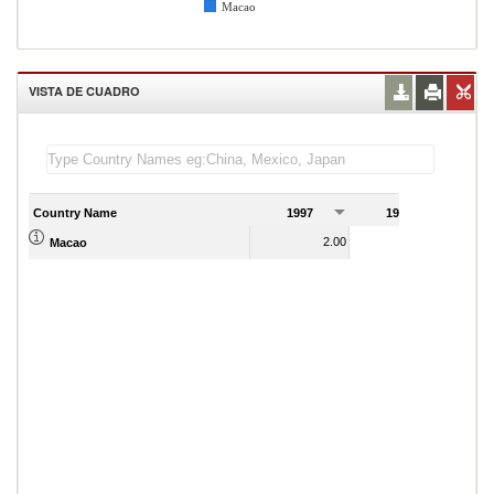
Macao
VISTA DE CUADRO
Country Name
1997
1998
1
2.00
2.00
Macao