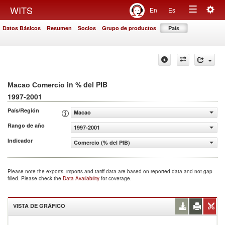
Togg
WITS
En
Es
Toggle
navig
Datos Básicos
Resumen
Socios
Grupo de productos
País
navigation
in % del PIB
Macao Comercio
1997-2001
País/Región
Macao
Rango de año
1997-2001
Indicador
Comercio (% del PIB)
Please note the exports, imports and tariff data are based on reported data and not gap
filled. Please check the
Data Availability
for coverage.
VISTA DE GRÁFICO