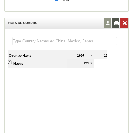
Macao
VISTA DE CUADRO
Country Name
1997
1998
1
123.00
124.00
Macao