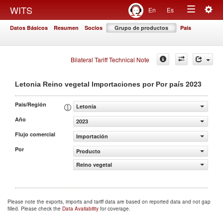
Togg
WITS
En
Es
Toggle
navig
Datos Básicos
Resumen
Socios
Grupo de productos
País
navigation
Bilateral Tariff Technical Note
2023
Letonia Reino vegetal Importaciones por Por país
País/Región
Letonia
Año
2023
Flujo comercial
Importación
Por
Producto
Reino vegetal
Please note the exports, imports and tariff data are based on reported data and not gap
filled. Please check the
Data Availability
for coverage.