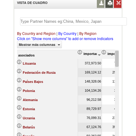
VISTA DE CUADRO
By Country and Region
|
By Country
|
By Region
Click on "Show more columns" to add or remove indicators
Mostrar más columnas
importación Valor del comercio (
importación Prop
asociados
372,973.50
7.00
Lituania
169,124.12
25.78
Federación de Rusia
148,328.06
13.31
Países Bajos
104,134.26
3.90
Polonia
96,212.58
3.41
Alemania
89,729.97
4.23
Estonia
76,099.31
23.51
Ucrania
67,124.76
35.84
Belarús
50,262.55
16.08