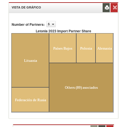
VISTA DE GRÁFICO
Number of Partners
:
5
Letonia 2023 Import Partner Share
Letonia 2023 Import Partner Share
Países Bajos
Polonia
Alemania
Lituania
Others (89) asociados
Federación de Rusia