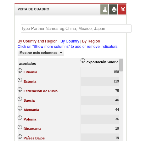
VISTA DE CUADRO
By Country and Region
|
By Country
|
By Region
Click on "Show more columns" to add or remove indicators
Mostrar más columnas
exportación Valor del comercio (
ex
asociados
158,986.13
Lituania
119,005.54
Estonia
75,264.43
Federación de Rusia
46,121.71
Suecia
44,652.17
Alemania
36,521.77
Polonia
19,789.41
Dinamarca
19,714.73
Países Bajos