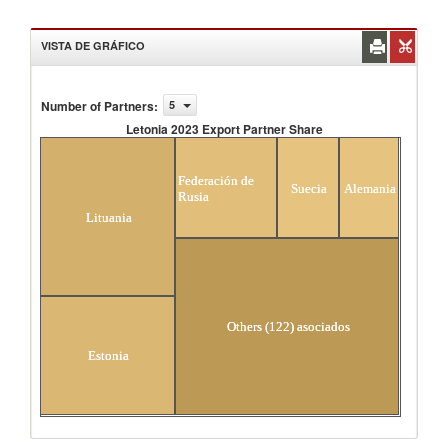
VISTA DE GRÁFICO
Number of Partners
:
5
Letonia 2023 Export Partner Share
Letonia 2023 Export Partner Share
Federación de
Suecia
Alemania
Rusia
Lituania
Others (122) asociados
Estonia