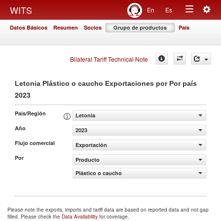
Togg
WITS
En
Es
Toggle
navig
Datos Básicos
Resumen
Socios
Grupo de productos
País
navigation
Bilateral Tariff Technical Note
Letonia Plástico o caucho Exportaciones por Por país
2023
País/Región
Letonia
Año
2023
Flujo comercial
Exportación
Por
Producto
Plástico o caucho
Please note the exports, imports and tariff data are based on reported data and not gap
filled. Please check the
Data Availability
for coverage.