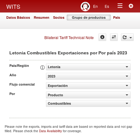
Togg
WITS
En
Es
Toggle
navig
Datos Básicos
Resumen
Socios
Grupo de productos
País
navigation
Bilateral Tariff Technical Note
2023
Letonia Combustibles Exportaciones por Por país
País/Región
Letonia
Año
2023
Flujo comercial
Exportación
Por
Producto
Combustibles
Please note the exports, imports and tariff data are based on reported data and not gap
filled. Please check the
Data Availability
for coverage.