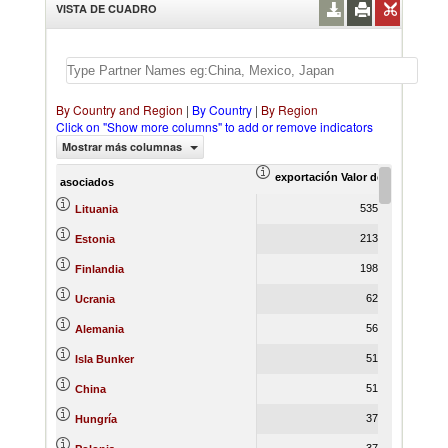
VISTA DE CUADRO
By Country and Region
|
By Country
|
By Region
Click on "Show more columns" to add or remove indicators
Mostrar más columnas
exportación Valor del comercio (
ex
asociados
535,782.04
Lituania
213,302.14
Estonia
198,533.54
Finlandia
62,142.45
Ucrania
56,833.46
Alemania
51,340.47
Isla Bunker
51,252.78
China
37,612.07
Hungría
37,427.97