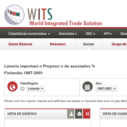
Estadísticas comerciales
Aranceles
GVC
API
Base
Datos Básicos
Resumen
Socios
Grupo de
%
Letonia importaci n Proporci n de asociados
1997-2001
Finlandia
País/Región
Año
Letonia
1997-2001
Please note the exports, imports and tariff data are based on reported data and not gap fille
VISTA DE GRÁFICO
VISTA DE CUA