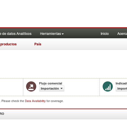
 de datos Analiticos
Herramientas
Inicio
Acerc
 productos
País
Flujo comercial
Indicad
Importación
import
d. Please check the
Data Availability
for coverage.
DRO