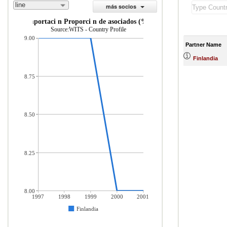
line
más socios
importaci n Proporci n de asociados (%)
Source:WITS - Country Profile
9.00
Partner Name
Finlandia
8.75
8.50
8.25
8.00
1997
1998
1999
2000
2001
Finlandia