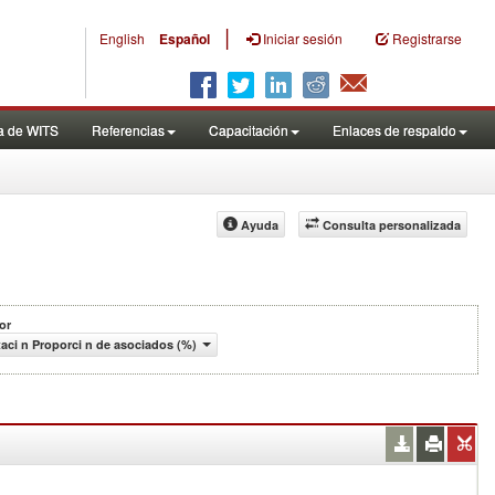
|
English
Español
Iniciar sesión
Registrarse
a de WITS
Referencias
Capacitación
Enlaces de respaldo
Ayuda
Consulta personalizada
or
aci n Proporci n de asociados (%)