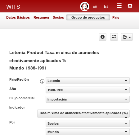
Togg
WITS
En
Es
Toggle
navig
Datos Básicos
Resumen
Socios
Grupo de productos
País
navigation
Letonia Product Tasa m xima de aranceles
%
efectivamente aplicados
1988-1991
Mundo
País/Región
Letonia
Año
1988-1991
Flujo comercial
Importación
Indicador
Tasa m xima de aranceles efectivamente aplicados (%)
Por
Socios
Mundo