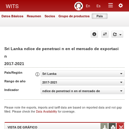
Togg
WITS
En
Es
Toggle
navig
Datos Básicos
Resumen
Socios
Grupo de productos
País
navigation
Sri Lanka ndice de penetraci n en el mercado de exportaci
n
2017-2021
País/Región
Sri Lanka
Rango de año
2017-2021
Indicador
ndice de penetraci n en el mercado de exportaci n
Please note the exports, imports and tariff data are based on reported data and not gap
filled. Please check the
Data Availability
for coverage.
VISTA DE GRÁFICO