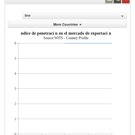
line
More Countries
ndice de penetraci n en el mercado de exportaci n
Source:WITS - Country Profile
6
5
4
3
2
1
0