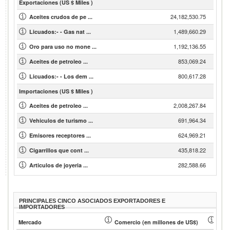
Exportaciones (US $ Miles )
24,182,530.75
Aceites crudos de pe ...
1,489,660.29
Licuados:- - Gas nat ...
1,192,136.55
Oro para uso no mone ...
853,069.24
Aceites de petroleo ...
800,617.28
Licuados:- - Los dem ...
Importaciones (US $ Miles )
2,008,267.84
Aceites de petroleo ...
691,964.34
Vehiculos de turismo ...
624,969.21
Emisores receptores ...
435,818.22
Cigarrillos que cont ...
282,588.66
Articulos de joyeria ...
PRINCIPALES CINCO ASOCIADOS EXPORTADORES E
IMPORTADORES
Mercado
Comercio (en millones de US$)
Cuot