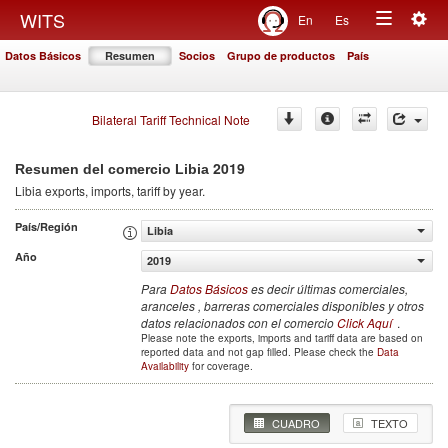
Togg
WITS
En
Es
Toggle
navig
Datos Básicos
Resumen
Socios
Grupo de productos
País
navigation
Bilateral Tariff Technical Note
2019
Resumen del comercio Libia
Libia
exports, imports, tariff by year
.
País/Región
Libia
Año
2019
Para
Datos Básicos
es decir últimas comerciales,
aranceles , barreras comerciales disponibles y otros
datos relacionados con el comercio
Click Aquí
.
Please note the exports, imports and tariff data are based on
reported data and not gap filled. Please check the
Data
Availability
for coverage.
CUADRO
TEXTO