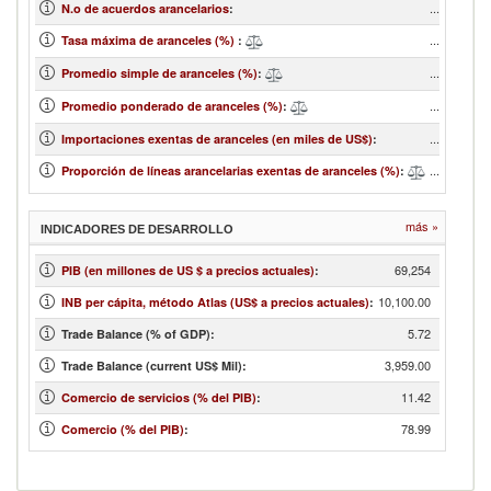
...
N.o de acuerdos arancelarios
:
...
Tasa máxima de aranceles (%)
:
...
Promedio simple de aranceles (%)
:
...
Promedio ponderado de aranceles (%)
:
...
Importaciones exentas de aranceles (en miles de US$)
:
...
Proporción de líneas arancelarias exentas de aranceles (%)
:
más »
INDICADORES DE DESARROLLO
69,254
PIB (en millones de US $ a precios actuales)
:
10,100.00
INB per cápita, método Atlas (US$ a precios actuales)
:
5.72
Trade Balance (% of GDP):
3,959.00
Trade Balance (current US$ Mil):
11.42
Comercio de servicios (% del PIB)
:
78.99
Comercio (% del PIB)
: