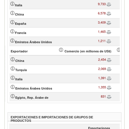
9,733
Italia
6,578
China
3,409
España
1,465
Francia
1,211
Emiratos Árabes Unidos
Exportador
Comercio (en millones de US$)
Cuot
2,454
China
2,069
Turquía
1,391
Italia
1,355
Emiratos Árabes Unidos
831
Egipto, Rep. Árabe de
EXPORTACIONES E IMPORTACIONES DE GRUPOS DE
PRODUCTOS
Exportaciones