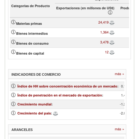
Categorías de Producto
Exportaciones (en millones de US$)
Product sh
24,419
Materias primas
1,364
Bienes intermedios
3,478
Bienes de consumo
12
Bienes de capital
más »
INDICADORES DE COMERCIO
0.11
Índice de HH sobre concentración económica de un mercado
:
1.42
Índice de penetración en el mercado de exportación
:
-1.24
Crecimiento mundial
:
-2.88
Crecimiento del país
:
más »
ARANCELES