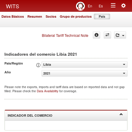
Togg
WITS
En
Es
Toggle
navig
Datos Básicos
Resumen
Socios
Grupo de productos
País
navigation
Bilateral Tariff Technical Note
2021
Indicadores del comercio Libia
País/Región
Libia
Año
2021
Please note the exports, imports and tariff data are based on reported data and not gap
filled. Please check the
Data Availability
for coverage.
INDICADOR DEL COMERCIO