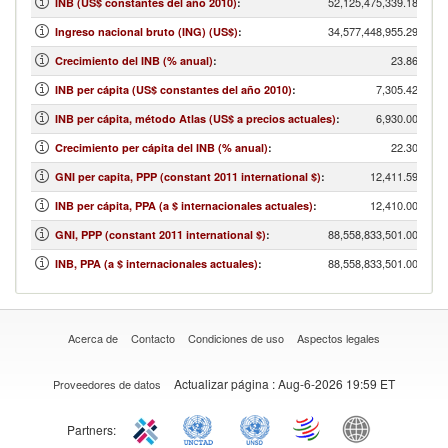
52,125,475,339.18
INB (US$ constantes del año 2010)
:
34,577,448,955.29
Ingreso nacional bruto (ING) (US$)
:
23.86
Crecimiento del INB (% anual)
:
7,305.42
INB per cápita (US$ constantes del año 2010)
:
6,930.00
INB per cápita, método Atlas (US$ a precios actuales)
:
22.30
Crecimiento per cápita del INB (% anual)
:
12,411.59
GNI per capita, PPP (constant 2011 international $)
:
12,410.00
INB per cápita, PPA (a $ internacionales actuales)
:
88,558,833,501.00
GNI, PPP (constant 2011 international $)
:
88,558,833,501.00
INB, PPA (a $ internacionales actuales)
:
Acerca de
Contacto
Condiciones de uso
Aspectos legales
Actualizar página
: Aug-6-2026 19:59 ET
Proveedores de datos
Partners: