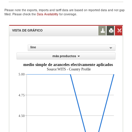
Please note the exports, imports and tariff data are based on reported data and not gap
filled. Please check the
Data Availability
for coverage.
VISTA DE GRÁFICO
line
más productos
Promedio simple de aranceles efectivamente aplicados (%)
Source:WITS - Country Profile
5.00
4.75
4.50