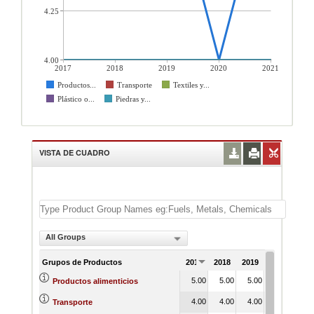
4.25
4.00
2017
2018
2019
2020
2021
Productos...
Transporte
Textiles y...
Plástico o...
Piedras y...
VISTA DE CUADRO
All Groups
Grupos de Productos
2017
2018
2019
2020
202
5.00
5.00
5.00
4.00
5.
Productos alimenticios
4.00
4.00
4.00
4.00
4.
Transporte