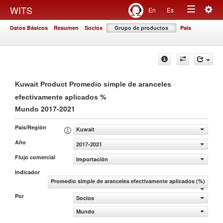
Togg
WITS
En
Es
Toggle
navig
Datos Básicos
Resumen
Socios
Grupo de productos
País
navigation
Kuwait Product Promedio simple de aranceles
%
efectivamente aplicados
2017-2021
Mundo
País/Región
Kuwait
Año
2017-2021
Flujo comercial
Importación
Indicador
Promedio simple de aranceles efectivamente aplicados (%)
Por
Socios
Mundo