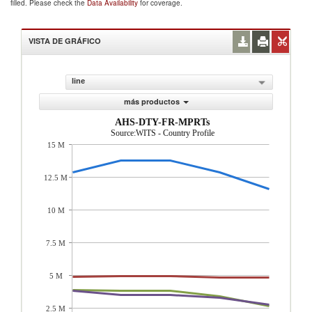
filled. Please check the
Data Availability
for coverage.
VISTA DE GRÁFICO
line
más productos
AHS-DTY-FR-MPRTs
Source:WITS - Country Profile
15 M
12.5 M
10 M
7.5 M
5 M
2.5 M