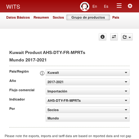
Togg
WITS
En
Es
Toggle
navig
Datos Básicos
Resumen
Socios
Grupo de productos
País
navigation
Kuwait Product AHS-DTY-FR-MPRTs
2017-2021
Mundo
País/Región
Kuwait
Año
2017-2021
Flujo comercial
Importación
Indicador
AHS-DTY-FR-MPRTs
Por
Socios
Mundo
Please note the exports, imports and tariff data are based on reported data and not gap