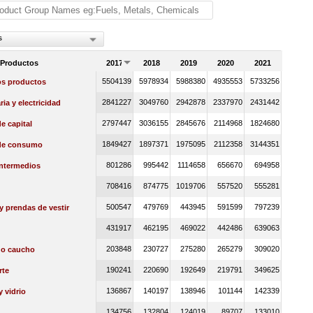
s
 Productos
2017
2018
2019
2020
2021
5504139
5978934
5988380
4935553
5733256
os productos
2841227
3049760
2942878
2337970
2431442
ia y electricidad
2797447
3036155
2845676
2114968
1824680
e capital
1849427
1897371
1975095
2112358
3144351
de consumo
801286
995442
1114658
656670
694958
intermedios
708416
874775
1019706
557520
555281
500547
479769
443945
591599
797239
 y prendas de vestir
431917
462195
469022
442486
639063
203848
230727
275280
265279
309020
 o caucho
190241
220690
192649
219791
349625
rte
136867
140197
138946
101144
142339
y vidrio
134756
132804
124019
89707
133010