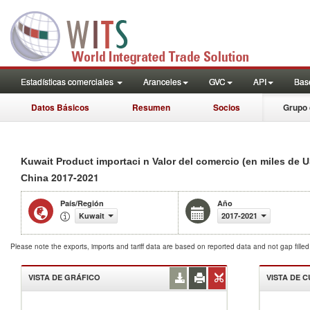
Estadísticas comerciales
Aranceles
GVC
API
Base
Datos Básicos
Resumen
Socios
Grupo 
Kuwait Product importaci n Valor del comercio (en miles de 
2017-2021
China
País/Región
Año
Kuwait
2017-2021
Please note the exports, imports and tariff data are based on reported data and not gap fille
VISTA DE GRÁFICO
VISTA DE 