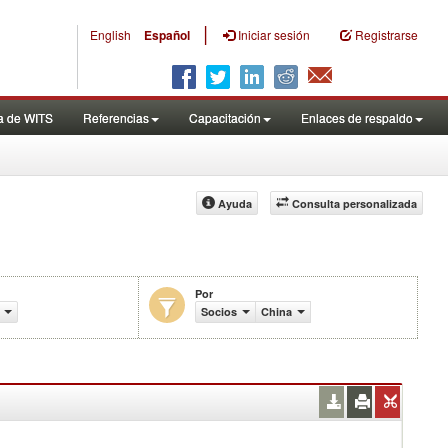
|
English
Español
Iniciar sesión
Registrarse
a de WITS
Referencias
Capacitación
Enlaces de respaldo
Ayuda
Consulta personalizada
Por
comercio (en miles de US$)
Socios
China