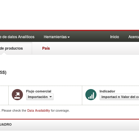
 de datos Analiticos
Herramientas
Inicio
Acerc
de productos
País
US$)
Flujo comercial
Indicador
Importación
importaci n Valor del 
d. Please check the
Data Availability
for coverage.
CUADRO