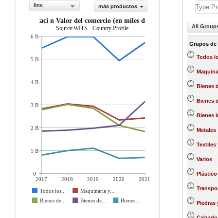
line
más productos
importaci n Valor del comercio (en miles de US$)
All Group
Source:WITS - Country Profile
6 B
Grupos de
Todos l
5 B
Maquinar
4 B
Bienes d
Bienes 
3 B
Bienes 
2 B
Metales
Textiles
1 B
Varios
0
Plástico
2017
2018
2019
2020
2021
Transpo
Todos los...
Maquinaria y...
Bienes de...
Bienes de...
Bienes...
Piedras 
Calzado