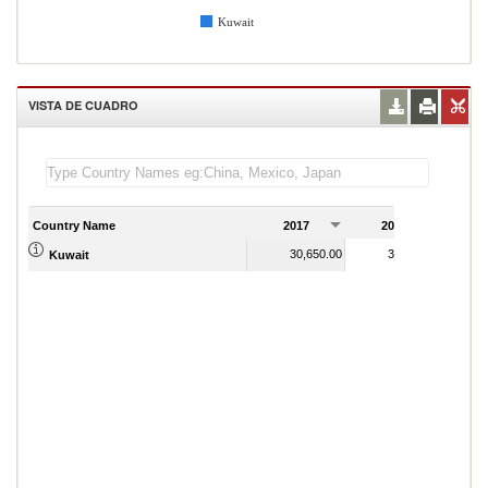
Kuwait
VISTA DE CUADRO
Country Name
2017
2018
2
30,650.00
32,340.00
Kuwait