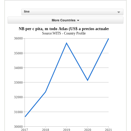
line
More Countries
INB per c pita, m todo Atlas (US$ a precios actuales)
Source:WITS - Country Profile
36000
35000
34000
33000
32000
31000
30000
2017
2018
2019
2020
2021