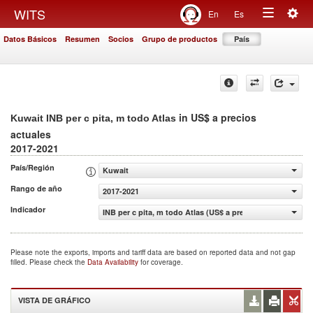
Togg
WITS
En
Es
Toggle
navig
Datos Básicos
Resumen
Socios
Grupo de productos
País
navigation
in US$ a precios
Kuwait INB per c pita, m todo Atlas
actuales
2017-2021
País/Región
Kuwait
Rango de año
2017-2021
Indicador
INB per c pita, m todo Atlas (US$ a precios actuales)
Please note the exports, imports and tariff data are based on reported data and not gap
filled. Please check the
Data Availability
for coverage.
VISTA DE GRÁFICO