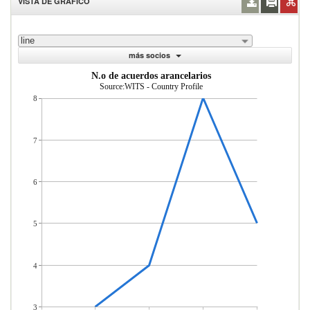
VISTA DE GRÁFICO
line
más socios
N.o de acuerdos arancelarios
Source:WITS - Country Profile
8
7
6
5
4
3