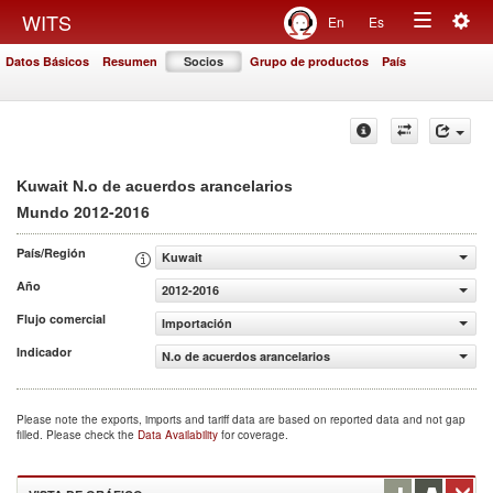
Togg
WITS
En
Es
Toggle
navig
Datos Básicos
Resumen
Socios
Grupo de productos
País
navigation
Kuwait N.o de acuerdos arancelarios
2012-2016
Mundo
País/Región
Kuwait
Año
2012-2016
Flujo comercial
Importación
Indicador
N.o de acuerdos arancelarios
Please note the exports, imports and tariff data are based on reported data and not gap
filled. Please check the
Data Availability
for coverage.