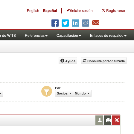
|
English
Español
Iniciar sesión
Registrarse
a de WITS
Referencias
Capacitación
Enlaces de respaldo
Ayuda
Consulta personalizada
Por
Socios
Mundo