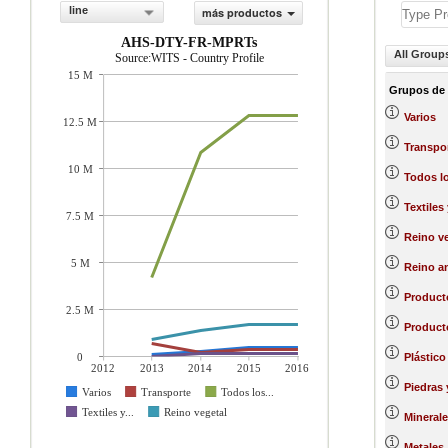
line
más productos
AHS-DTY-FR-MPRTs
All Group
Source:WITS - Country Profile
15 M
Grupos de
Varios
12.5 M
Transpo
10 M
Todos l
Textiles
7.5 M
Reino ve
5 M
Reino a
Product
2.5 M
Producto
0
Plástico
2012
2013
2014
2015
2016
Piedras 
Varios
Transporte
Todos los...
Textiles y...
Reino vegetal
Minerale
Metales