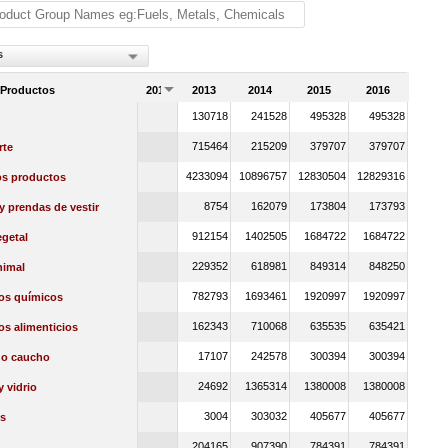
s
 Productos
2012
2013
2014
2015
2016
130718
241528
495328
495328
715464
215209
379707
379707
rte
4233094
10896757
12830504
12829316
os productos
8754
162079
173804
173793
 y prendas de vestir
912154
1402505
1684722
1684722
getal
229352
618981
849314
848250
nimal
782793
1693461
1920997
1920997
os químicos
162343
710068
635535
635421
s alimenticios
17107
242578
300394
300394
 o caucho
24692
1365314
1380008
1380008
y vidrio
3004
303032
405677
405677
s
204165
907390
784391
784391