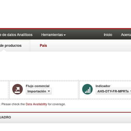
 de datos Analiticos
Herramientas
Inicio
Acerc
de productos
País
Flujo comercial
Indicador
Importación
AHS-DTY-FR-MPRTs
d. Please check the
Data Availability
for coverage.
CUADRO