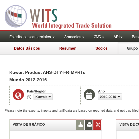
Estadísticas comerciales
Aranceles
GVC
API
Base
Datos Básicos
Resumen
Socios
Grupo 
Kuwait Product AHS-DTY-FR-MPRTs
2012-2016
Mundo
País/Región
Año
Kuwait
2012-2016
Please note the exports, imports and tariff data are based on reported data and not gap fille
VISTA DE GRÁFICO
VISTA DE 