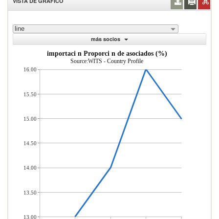
VISTA DE GRÁFICO
line
más socios
importaci n Proporci n de asociados (%)
Source:WITS - Country Profile
16.00
15.50
15.00
14.50
14.00
13.50
13.00