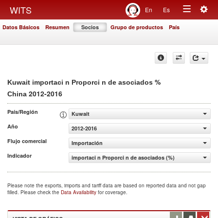
Togg
WITS
En
Es
Toggle
navig
Datos Básicos
Resumen
Socios
Grupo de productos
País
navigation
%
Kuwait importaci n Proporci n de asociados
2012-2016
China
País/Región
Kuwait
Año
2012-2016
Flujo comercial
Importación
Indicador
importaci n Proporci n de asociados (%)
Please note the exports, imports and tariff data are based on reported data and not gap
filled. Please check the
Data Availability
for coverage.