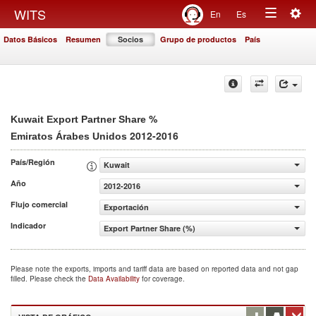
Togg
WITS
En
Es
Toggle
navig
Datos Básicos
Resumen
Socios
Grupo de productos
País
navigation
%
Kuwait Export Partner Share
2012-2016
Emiratos Árabes Unidos
País/Región
Kuwait
Año
2012-2016
Flujo comercial
Exportación
Indicador
Export Partner Share (%)
Please note the exports, imports and tariff data are based on reported data and not gap
filled. Please check the
Data Availability
for coverage.