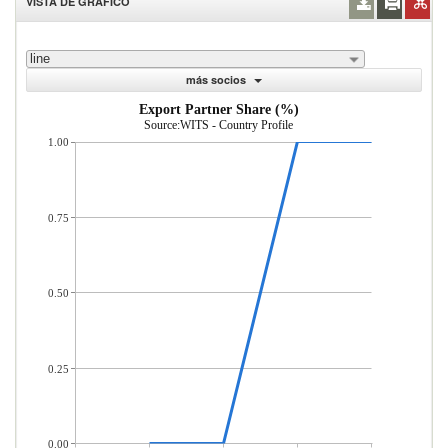
VISTA DE GRÁFICO
line
más socios
Export Partner Share (%)
Source:WITS - Country Profile
1.00
0.75
0.50
0.25
0.00