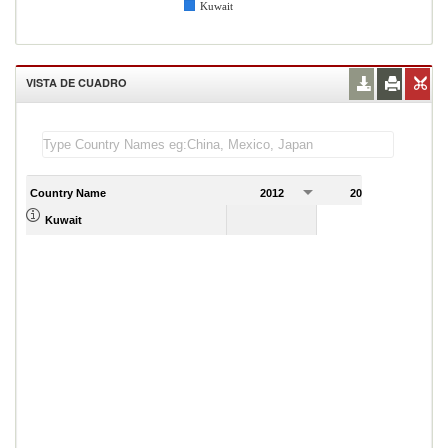
Kuwait
VISTA DE CUADRO
Country Name
2012
2013
2
193.00
Kuwait