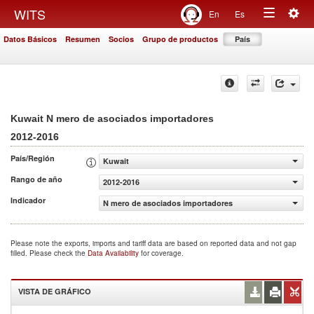
Togg
WITS
En
Es
Toggle
navig
Datos Básicos
Resumen
Socios
Grupo de productos
País
navigation
Kuwait N mero de asociados importadores
2012-2016
País/Región
Kuwait
Rango de año
2012-2016
Indicador
N mero de asociados importadores
Please note the exports, imports and tariff data are based on reported data and not gap
filled. Please check the
Data Availability
for coverage.
VISTA DE GRÁFICO