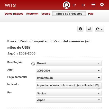
Togg
WITS
En
Es
Toggle
navig
Datos Básicos
Resumen
Socios
Grupo de productos
País
navigation
Kuwait Product importaci n Valor del comercio (en
miles de US$)
2002-2006
Japón
País/Región
Kuwait
Año
2002-2006
Flujo comercial
Importación
Indicador
importaci n Valor del comercio (en miles de US$)
Por
Socios
Japón