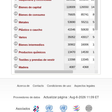
118009
126550
148406
Bienes de capital
76605
85741
89714
Bienes de consumo
53690
55211
56276
Metales
41546
50630
55819
Plástico o caucho
35052
43017
50435
Varios
30902
16006
15091
Bienes intermedios
13470
14530
13892
Productos químicos
13398
13345
15548
Textiles y prendas de vestir
4087
4368
3204
Madera
3627
3860
4953
Piedras y vidrio
Acerca de
Contacto
Condiciones de uso
Aspectos legales
Actualizar página
: Aug-6-2026 11:09 ET
Proveedores de datos
Asociados