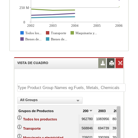
250 M
0
2002
2003
2004
2005
2006
Todos los...
Transporte
Maquinaria y...
Bienes de...
Bienes de...
VISTA DE CUADRO
All Groups
Grupos de Productos
2002
2003
2004
2005
962780
1083956
808858
Todos los productos
568846
694739
396768
Transporte
226011
200269
206600
Maquinaria y electricidad