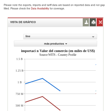
Please note the exports, imports and tariff data are based on reported data and not gap
filled. Please check the
Data Availability
for coverage.
VISTA DE GRÁFICO
line
más productos
importaci n Valor del comercio (en miles de US$)
Source:WITS - Country Profile
1.5 B
1.25 B
1 B
750 M
500 M