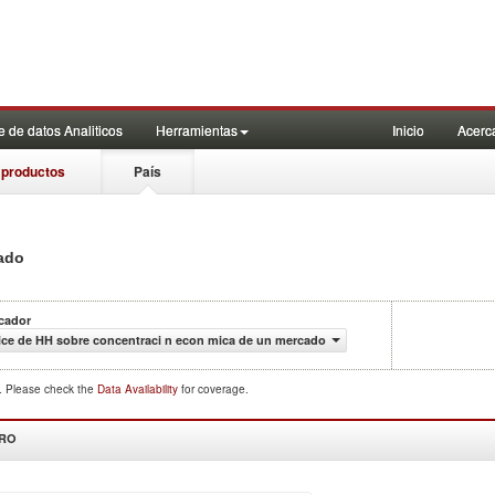
 de datos Analiticos
Herramientas
Inicio
Acerc
 productos
País
ado
icador
ice de HH sobre concentraci n econ mica de un mercado
d. Please check the
Data Availability
for coverage.
DRO