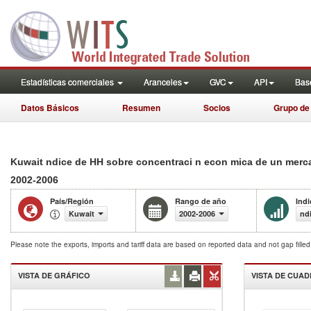
Estadísticas comerciales
Aranceles
GVC
API
Base
Datos Básicos
Resumen
Socios
Grupo de
Kuwait ndice de HH sobre concentraci n econ mica de un merc
2002-2006
País/Región
Rango de año
Ind
Kuwait
2002-2006
nd
Please note the exports, imports and tariff data are based on reported data and not gap fille
VISTA DE GRÁFICO
VISTA DE CUA