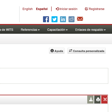
|
English
Español
Iniciar sesión
Registrarse
a de WITS
Referencias
Capacitación
Enlaces de respaldo
Ayuda
Consulta personalizada