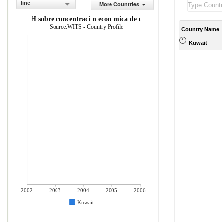
line
More Countries
ndice de HH sobre concentraci n econ mica de un mercado
Source:WITS - Country Profile
Country Name
Kuwait
2002
2003
2004
2005
2006
Kuwait