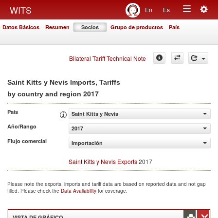
Togg
WITS
En
Es
Toggle
navig
Datos Básicos
Resumen
Socios
Grupo de productos
País
navigation
Bilateral Tariff Technical Note
Saint Kitts y Nevis Imports, Tariffs
2017
by country and region
País
Saint Kitts y Nevis
Año/Rango
2017
Flujo comercial
Importación
Saint Kitts y Nevis Exports
2017
Please note the exports, imports and tariff data are based on reported data and not gap
filled. Please check the
Data Availability
for coverage.
VISTA DE GRÁFICO