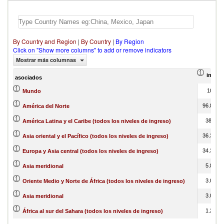
By Country and Region
|
By Country
|
By Region
Click on "Show more columns" to add or remove indicators
Mostrar más columnas
import
asociados
100
Mundo
96.86
América del Norte
38.1
América Latina y el Caribe (todos los niveles de ingreso)
36.34
Asia oriental y el Pacífico (todos los niveles de ingreso)
34.31
Europa y Asia central (todos los niveles de ingreso)
5.81
Asia meridional
3.04
Oriente Medio y Norte de África (todos los niveles de ingreso)
3.04
Asia meridional
1.22
África al sur del Sahara (todos los niveles de ingreso)