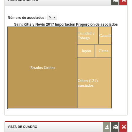
Número de asociados
:
5
Saint Kitts y Nevis 2017 Importación Proporción de asociados
Saint Kitts y Nevis 2017 Importación Proporción de
Trinidad y
asociados
Canadá
Tobago
Japón
China
Estados Unidos
Others (121)
asociados
VISTA DE CUADRO