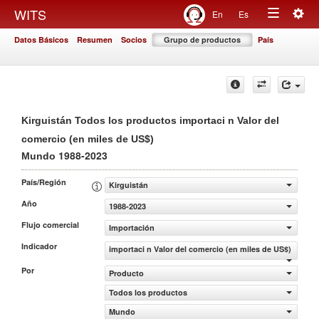
Togg
WITS
En
Es
Toggle
navig
Datos Básicos
Resumen
Socios
Grupo de productos
País
navigation
Kirguistán Todos los productos importaci n Valor del
comercio (en miles de US$)
1988-2023
Mundo
País/Región
Kirguistán
Año
1988-2023
Flujo comercial
Importación
Indicador
importaci n Valor del comercio (en miles de US$)
Por
Producto
Todos los productos
Mundo