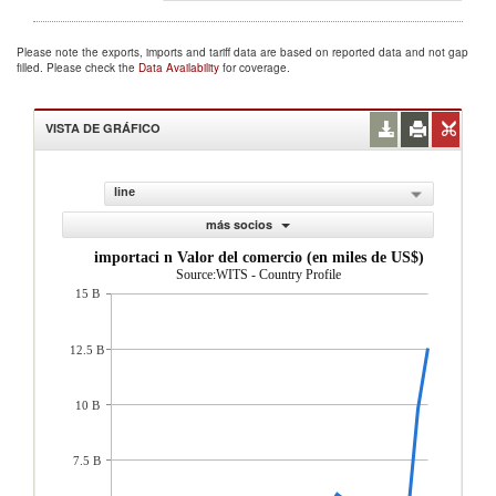
Please note the exports, imports and tariff data are based on reported data and not gap
filled. Please check the
Data Availability
for coverage.
VISTA DE GRÁFICO
line
más socios
importaci n Valor del comercio (en miles de US$)
Source:WITS - Country Profile
15 B
12.5 B
10 B
7.5 B