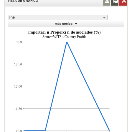
VISTA DE GRÁFICO
line
más socios
importaci n Proporci n de asociados (%)
Source:WITS - Country Profile
13.00
12.50
12.00
11.50
11.00