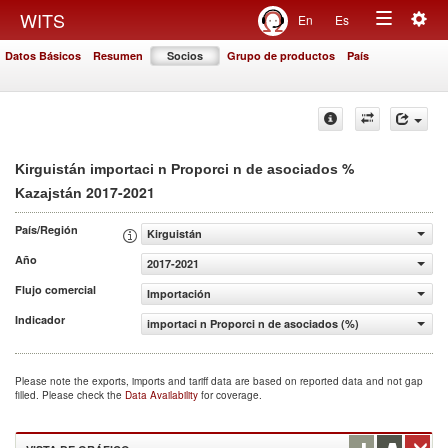
Togg
WITS
En
Es
Toggle
navig
Datos Básicos
Resumen
Socios
Grupo de productos
País
navigation
%
Kirguistán importaci n Proporci n de asociados
2017-2021
Kazajstán
País/Región
Kirguistán
Año
2017-2021
Flujo comercial
Importación
Indicador
importaci n Proporci n de asociados (%)
Please note the exports, imports and tariff data are based on reported data and not gap
filled. Please check the
Data Availability
for coverage.