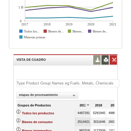
1 B
0
2017
2018
2019
2020
2021
Todos los...
Bienes de...
Bienes...
Bienes de...
Materias primas
VISTA DE CUADRO
etapas de procesamiento
Grupos de Productos
2017
2018
2019
20
4487291
5291945
4988946
3386
Todos los productos
2514421
3011646
2601599
1708
Bienes de consumo
983318
1127509
1112498
789
Bienes intermedios