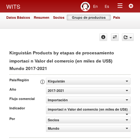
Togg
WITS
En
Es
Toggle
navig
Datos Básicos
Resumen
Socios
Grupo de productos
País
navigation
Kirguistán Products by etapas de procesamiento
importaci n Valor del comercio (en miles de US$)
2017-2021
Mundo
País/Región
Kirguistán
Año
2017-2021
Flujo comercial
Importación
Indicador
importaci n Valor del comercio (en miles de US$)
Por
Socios
Mundo