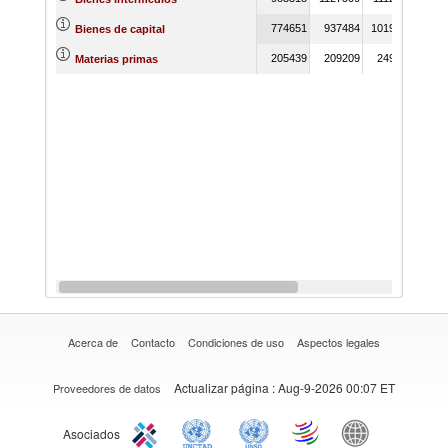
774651
937484
1019059
686
Bienes de capital
205439
209209
249809
195
Materias primas
Acerca de
Contacto
Condiciones de uso
Aspectos legales
Actualizar página
: Aug-9-2026 00:07 ET
Proveedores de datos
Asociados