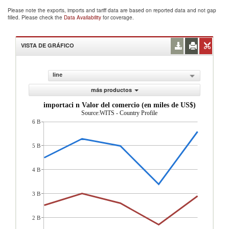
Please note the exports, imports and tariff data are based on reported data and not gap
filled. Please check the
Data Availability
for coverage.
VISTA DE GRÁFICO
line
más productos
importaci n Valor del comercio (en miles de US$)
Source:WITS - Country Profile
6 B
5 B
4 B
3 B
2 B