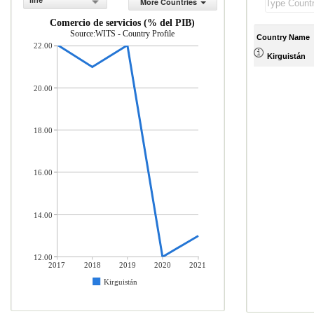
line
More Countries
Comercio de servicios (% del PIB)
Source:WITS - Country Profile
Country Name
22.00
Kirguistán
20.00
18.00
16.00
14.00
12.00
2017
2018
2019
2020
2021
Kirguistán