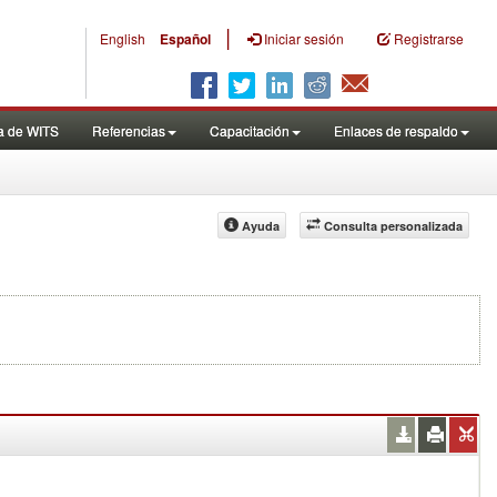
|
English
Español
Iniciar sesión
Registrarse
a de WITS
Referencias
Capacitación
Enlaces de respaldo
Ayuda
Consulta personalizada