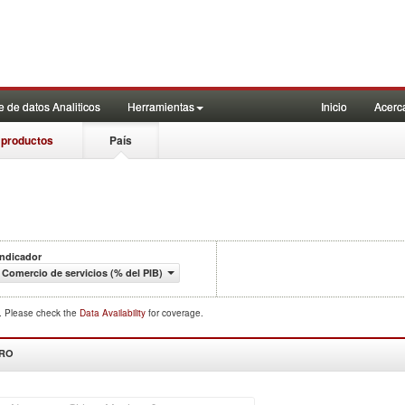
 de datos Analiticos
Herramientas
Inicio
Acerc
 productos
País
Indicador
Comercio de servicios (% del PIB)
d. Please check the
Data Availability
for coverage.
DRO