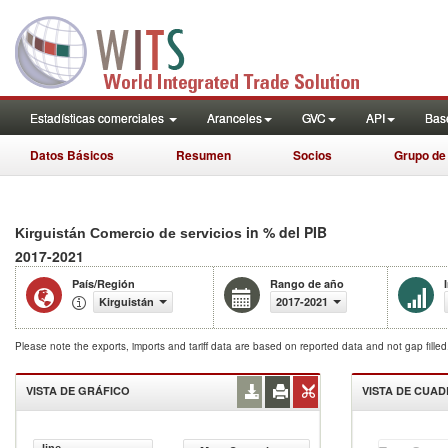
Estadísticas comerciales
Aranceles
GVC
API
Base
Datos Básicos
Resumen
Socios
Grupo de
in % del PIB
Kirguistán Comercio de servicios
2017-2021
País/Región
Rango de año
Kirguistán
2017-2021
Please note the exports, imports and tariff data are based on reported data and not gap fille
VISTA DE GRÁFICO
VISTA DE CUA