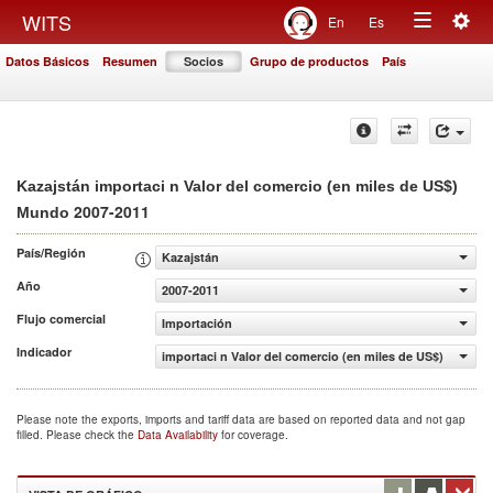
Togg
WITS
En
Es
Toggle
navig
Datos Básicos
Resumen
Socios
Grupo de productos
País
navigation
Kazajstán importaci n Valor del comercio (en miles de US$)
2007-2011
Mundo
País/Región
Kazajstán
Año
2007-2011
Flujo comercial
Importación
Indicador
importaci n Valor del comercio (en miles de US$)
Please note the exports, imports and tariff data are based on reported data and not gap
filled. Please check the
Data Availability
for coverage.