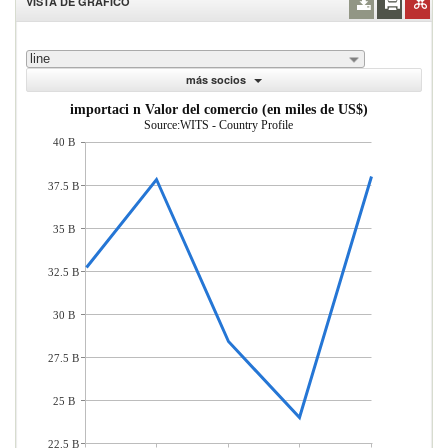
VISTA DE GRÁFICO
line
más socios
importaci n Valor del comercio (en miles de US$)
Source:WITS - Country Profile
40 B
37.5 B
35 B
32.5 B
30 B
27.5 B
25 B
22.5 B