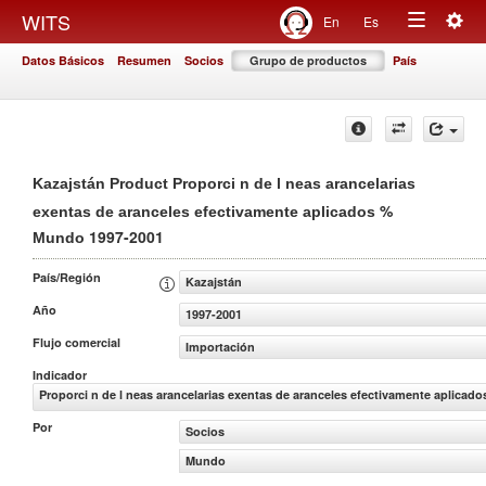
Togg
WITS
En
Es
Toggle
navig
Datos Básicos
Resumen
Socios
Grupo de productos
País
navigation
Kazajstán Product Proporci n de l neas arancelarias
%
exentas de aranceles efectivamente aplicados
1997-2001
Mundo
País/Región
Kazajstán
Año
1997-2001
Flujo comercial
Importación
Indicador
Proporci n de l neas arancelarias exentas de aranceles efectivamente aplicado
Por
Socios
Mundo